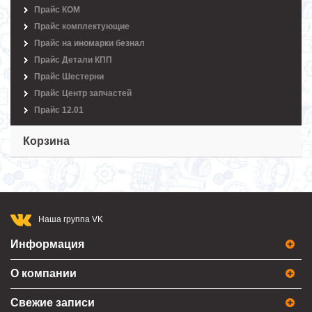
Прайс КОМ
Прайс комплектующие
Прайс на иномарки безнал
Прайс Детали КПП
Прайс Шестерни
Прайс Центр запчастей
Прайс 12.01
Корзина
Наша группа VK
Информация
О компании
Свежие записи