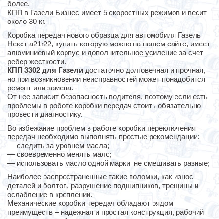
более.
КПП в Газели Бизнес имеет 5 скоростных режимов и весит
около 30 кг.
Коробка передач нового образца для автомобиля Газель
Некст а21r22, купить которую можно на нашем сайте, имеет
алюминиевый корпус и дополнительное усиление за счет
ребер жесткости.
КПП 3302 для Газели
достаточно долговечная и прочная,
но при возникновении неисправностей может понадобится
ремонт или замена.
От нее зависит безопасность водителя, поэтому если есть
проблемы в роботе коробки передач стоить обязательно
провести диагностику.
Во избежание проблем в работе коробки переключения
передач необходимо выполнять простые рекомендации:
— следить за уровнем масла;
— своевременно менять мало;
— использовать масло одной марки, не смешивать разные;
Наиболее распространенные такие поломки, как износ
деталей и болтов, разрушение подшипников, трещины и
ослабление в креплении.
Механические коробки передач обладают рядом
преимуществ – надежная и простая конструкция, рабочий