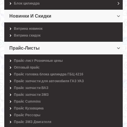
Блок цилиндра
Новинки И Скидки
Витрина новинок
Витрина скидок
Прайс-Листы
Прайс-лист Розничные цены
Оптовый прайс
Прайс головка блока цилиндра ГБЦ 4216
Прайс запчасти для автомобиля ГАЗ УАЗ
Прайс запчасти ВАЗ
Прайс запчасти ЗМЗ
Прайс Cummins
Прайс Кузавщина
Прайс Рессоры
Прайс ЗМЗ Двигателя