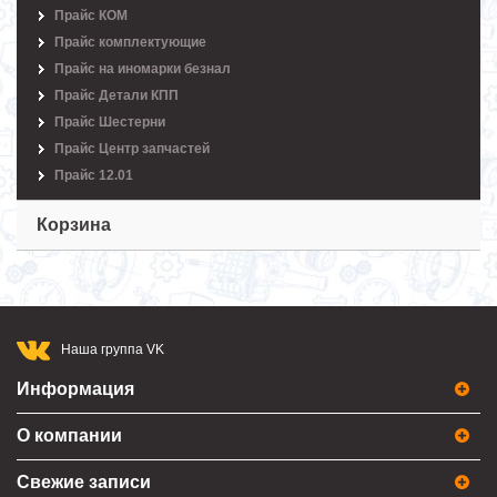
Прайс КОМ
Прайс комплектующие
Прайс на иномарки безнал
Прайс Детали КПП
Прайс Шестерни
Прайс Центр запчастей
Прайс 12.01
Корзина
Наша группа VK
Информация
О компании
Свежие записи