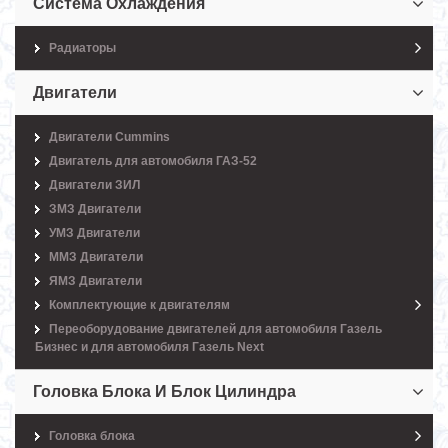
Система Охлаждения
Радиаторы
Двигатели
Двигатели Cummins
Двигатель для автомобиля ГАЗ-52
Двигатели ЗИЛ
ЗМЗ Двигатели
УМЗ Двигатели
ММЗ Двигатели
ЯМЗ Двигатели
Комплектующие к двигателям
Переоборудование двигателей для автомобиля Газель
Бизнес и для автомобиля Газель Next
Головка Блока И Блок Цилиндра
Головка блока