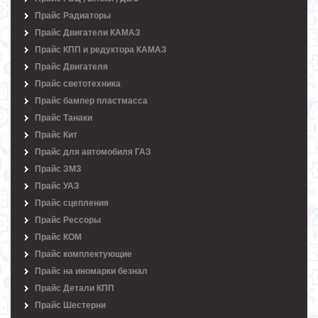
Прайс Радиаторы
Прайс Двигатели КАМАЗ
Прайс КПП и редуктора КАМАЗ
Прайс Двигателя
Прайс светотехника
Прайс бампер пластмасса
Прайс Танаки
Прайс Кит
Прайс для автомобиля ГАЗ
Прайс ЗМЗ
Прайс УАЗ
Прайс сцепления
Прайс Рессоры
Прайс КОМ
Прайс комплектующие
Прайс на иномарки безнал
Прайс Детали КПП
Прайс Шестерни