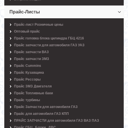
Прайс-Листы
Прайс-лист Розничные цены
Оптовый прайс
Прайс головка блока цилиндра ГБЦ 4216
Прайс запчасти для автомобиля ГАЗ УАЗ
Прайс запчасти ВАЗ
Прайс запчасти ЗМЗ
Прайс Cummins
Прайс Кузавщина
Прайс Рессоры
Прайс ЗМЗ Двигателя
Прайс Топливные баки
Прайс турбины
Прайс Запчасти для автомобиля ГАЗ
Прайс для автомобиля ГАЗ КПП
ПРАЙС ЗАПЧАСТИ для автомобиля ГАЗ ВАЗ ПАЗ
Прайс ГБЦ , Блоки , ДВС