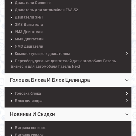
Двигатели Cummins
Двигатель для автомобиля ГАЗ-52
Двигатели ЗИЛ
ЗМЗ Двигатели
УМЗ Двигатели
ММЗ Двигатели
ЯМЗ Двигатели
Комплектующие к двигателям
Переоборудование двигателей для автомобиля Газель
Бизнес и для автомобиля Газель Next
Головка Блока И Блок Цилиндра
Головка блока
Блок цилиндра
Новинки И Скидки
Витрина новинок
Витрина скидок