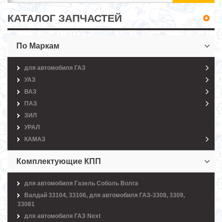
КАТАЛОГ ЗАПЧАСТЕЙ
По Маркам
для автомобиля ГАЗ
УАЗ
ВАЗ
ПАЗ
ЗИЛ
УРАЛ
КАМАЗ
Комплектующие КПП
для автомобиля Газель Соболь Волга
Валдай 33104, 33106, для автомобиля ГАЗ-3308, 3309,
33081
для автомобиля ГАЗ Next