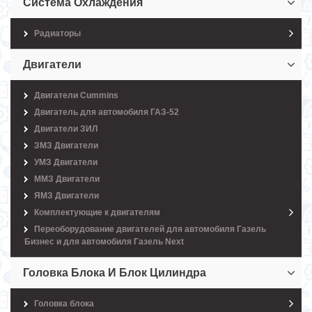
Система Охлаждения
Радиаторы
Двигатели
Двигатели Cummins
Двигатель для автомобиля ГАЗ-52
Двигатели ЗИЛ
ЗМЗ Двигатели
УМЗ Двигатели
ММЗ Двигатели
ЯМЗ Двигатели
Комплектующие к двигателям
Переоборудование двигателей для автомобиля Газель
Бизнес и для автомобиля Газель Next
Головка Блока И Блок Цилиндра
Головка блока