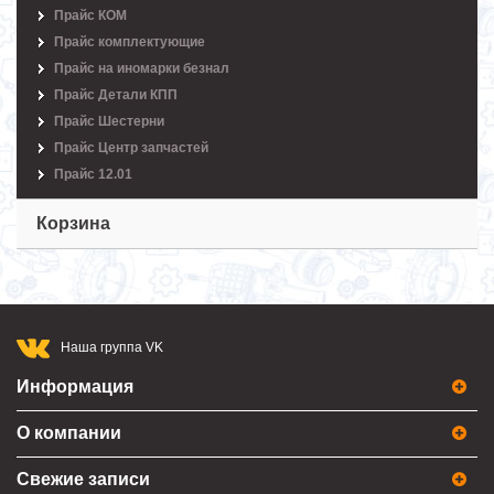
Прайс КОМ
Прайс комплектующие
Прайс на иномарки безнал
Прайс Детали КПП
Прайс Шестерни
Прайс Центр запчастей
Прайс 12.01
Корзина
Наша группа VK
Информация
О компании
Свежие записи