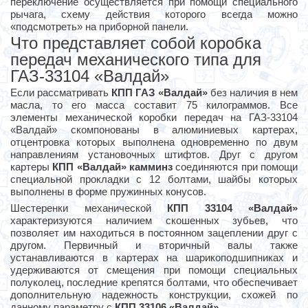
переключение осуществляется при помощи специального
рычага, схему действия которого всегда можно
«подсмотреть» на приборной панели.
Что представляет собой коробка
передач механического типа для
ГАЗ-33104 «Валдай»
Если рассматривать
КПП ГАЗ «Валдай»
без наличия в нем
масла, то его масса составит 75 килограммов. Все
элементы механической коробки передач на ГАЗ-33104
«Валдай» скомпонованы в алюминиевых картерах,
отцентровка которых выполнена одновременно по двум
направлениям установочных штифтов. Друг с другом
картеры
КПП «Валдай» камминз
соединяются при помощи
специальной прокладки с 12 болтами, шайбы которых
выполнены в форме пружинных конусов.
Шестеренки механической
КПП 33104 «Валдай»
характеризуются наличием скошенных зубьев, что
позволяет им находиться в постоянном зацеплении друг с
другом. Первичный и вторичный валы также
устанавливаются в картерах на шарикоподшипниках и
удерживаются от смещения при помощи специальных
полуколец, последние крепятся болтами, что обеспечивает
дополнительную надежность конструкции, схожей по
данному параметру с
КПП 33106 «Валдай»
.