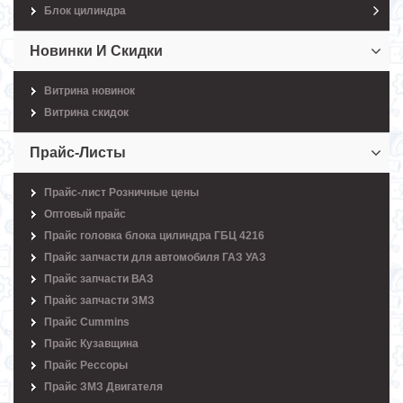
Блок цилиндра
Новинки И Скидки
Витрина новинок
Витрина скидок
Прайс-Листы
Прайс-лист Розничные цены
Оптовый прайс
Прайс головка блока цилиндра ГБЦ 4216
Прайс запчасти для автомобиля ГАЗ УАЗ
Прайс запчасти ВАЗ
Прайс запчасти ЗМЗ
Прайс Cummins
Прайс Кузавщина
Прайс Рессоры
Прайс ЗМЗ Двигателя