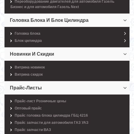
Переоборудование двигателей для автомобиля Газель
Бизнес и для автомобиля Газель Next
Головка Блока И Блок Цилиндра
Головка блока
Блок цилиндра
Новинки И Скидки
Витрина новинок
Витрина скидок
Прайс-Листы
Прайс-лист Розничные цены
Оптовый прайс
Прайс головка блока цилиндра ГБЦ 4216
Прайс запчасти для автомобиля ГАЗ УАЗ
Прайс запчасти ВАЗ