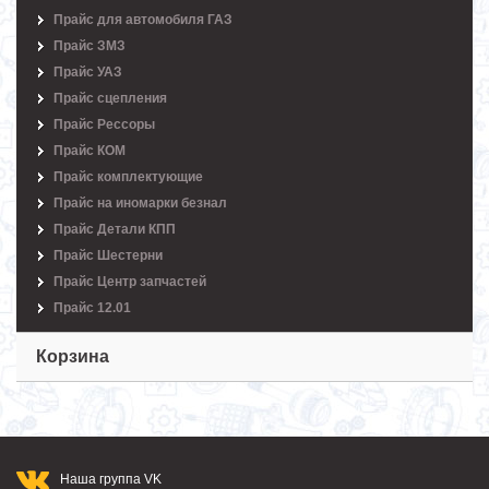
Прайс для автомобиля ГАЗ
Прайс ЗМЗ
Прайс УАЗ
Прайс сцепления
Прайс Рессоры
Прайс КОМ
Прайс комплектующие
Прайс на иномарки безнал
Прайс Детали КПП
Прайс Шестерни
Прайс Центр запчастей
Прайс 12.01
Корзина
Наша группа VK