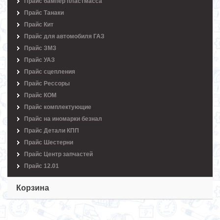
Прайс бампер пластмасса
Прайс Танаки
Прайс Кит
Прайс для автомобиля ГАЗ
Прайс ЗМЗ
Прайс УАЗ
Прайс сцепления
Прайс Рессоры
Прайс КОМ
Прайс комплектующие
Прайс на иномарки безнал
Прайс Детали КПП
Прайс Шестерни
Прайс Центр запчастей
Прайс 12.01
Корзина