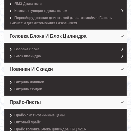
ЯМЗ Двигатели
Комплектующие к двигателям
Переоборудование двигателей для автомобиля Газель
Бизнес и для автомобиля Газель Next
Головка Блока И Блок Цилиндра
Головка блока
Блок цилиндра
Новинки И Скидки
Витрина новинок
Витрина скидок
Прайс-Листы
Прайс-лист Розничные цены
Оптовый прайс
Прайс головка блока цилиндра ГБЦ 4216