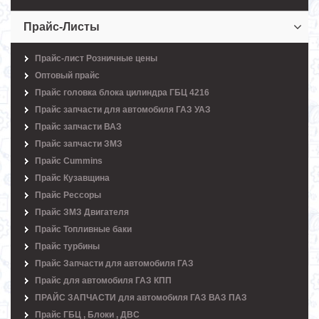
Прайс-Листы
Прайс-лист Розничные цены
Оптовый прайс
Прайс головка блока цилиндра ГБЦ 4216
Прайс запчасти для автомобиля ГАЗ УАЗ
Прайс запчасти ВАЗ
Прайс запчасти ЗМЗ
Прайс Cummins
Прайс Кузавщина
Прайс Рессоры
Прайс ЗМЗ Двигателя
Прайс Топливные баки
Прайс турбины
Прайс Запчасти для автомобиля ГАЗ
Прайс для автомобиля ГАЗ КПП
ПРАЙС ЗАПЧАСТИ для автомобиля ГАЗ ВАЗ ПАЗ
Прайс ГБЦ , Блоки , ДВС