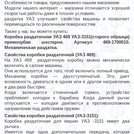
Особенности товара, предложенного нашим магазином:
Модели нашего интернет – магазина отличаются хорошей
скоростью работы даже в плохих условиях.
раздатка УАЗ улучшает свойства машины и позволяет
перемещаться по различным поверхностям.
Также у нас вы можете купить:
Коробка раздаточная УАЗ 469 УАЗ-3151(старого образца)
прямозубая шестерня. Артикул 469-1700010.
Механическая раздатка.
Свойства коробки раздаточной (УАЗ 469):
На УАЗ 469 раздаточную коробку можно механически
включить в салоне машины.
Она используется для того, чтоб включить полный привод.
Механизм коробки — двухступенчатый. Это дает
возможность двигаться в одном или в другом направлении
в два раза быстрее.
Когда включается стояночный тормоз, устройство
приближает колодки к барабану. Когда данный рычаг
отпускается — колодки двигаются в противоположном
направлении под действием пружин.
Свойства коробки раздаточной (УАЗ-3151):
Коробка раздаточная для машин УАЗ -3151 имеет два
рычага .
Имеется еще одна дополнительная передача, которая