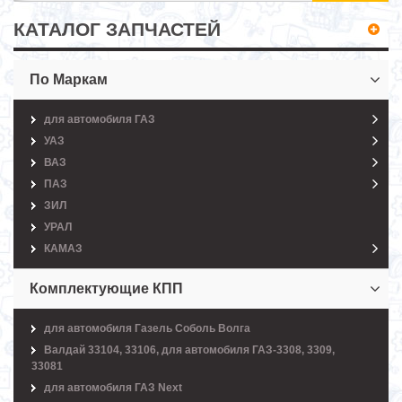
КАТАЛОГ ЗАПЧАСТЕЙ
По Маркам
для автомобиля ГАЗ
УАЗ
ВАЗ
ПАЗ
ЗИЛ
УРАЛ
КАМАЗ
Комплектующие КПП
для автомобиля Газель Соболь Волга
Валдай 33104, 33106, для автомобиля ГАЗ-3308, 3309,
33081
для автомобиля ГАЗ Next