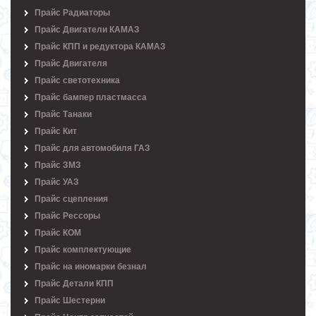
Прайс Радиаторы
Прайс Двигатели КАМАЗ
Прайс КПП и редуктора КАМАЗ
Прайс Двигателя
Прайс светотехника
Прайс бампер пластмасса
Прайс Танаки
Прайс Кит
Прайс для автомобиля ГАЗ
Прайс ЗМЗ
Прайс УАЗ
Прайс сцепления
Прайс Рессоры
Прайс КОМ
Прайс комплектующие
Прайс на иномарки безнал
Прайс Детали КПП
Прайс Шестерни