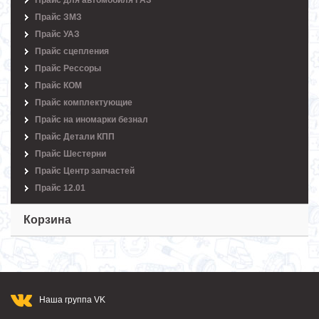
Прайс для автомобиля ГАЗ
Прайс ЗМЗ
Прайс УАЗ
Прайс сцепления
Прайс Рессоры
Прайс КОМ
Прайс комплектующие
Прайс на иномарки безнал
Прайс Детали КПП
Прайс Шестерни
Прайс Центр запчастей
Прайс 12.01
Корзина
Наша группа VK