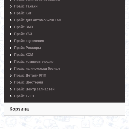
Прайс Танаки
Прайс Кит
Прайс для автомобиля ГАЗ
Прайс ЗМЗ
Прайс УАЗ
Прайс сцепления
Прайс Рессоры
Прайс КОМ
Прайс комплектующие
Прайс на иномарки безнал
Прайс Детали КПП
Прайс Шестерни
Прайс Центр запчастей
Прайс 12.01
Корзина