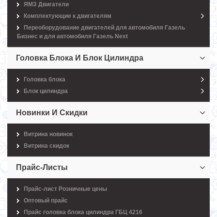
ЯМЗ Двигатели
Комплектующие к двигателям
Переоборудование двигателей для автомобиля Газель
Бизнес и для автомобиля Газель Next
Головка Блока И Блок Цилиндра
Головка блока
Блок цилиндра
Новинки И Скидки
Витрина новинок
Витрина скидок
Прайс-Листы
Прайс-лист Розничные цены
Оптовый прайс
Прайс головка блока цилиндра ГБЦ 4216