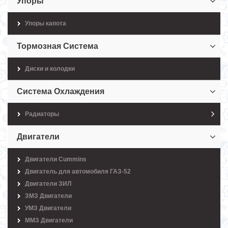
Упоры
Упоры капота
Тормозная Система
Диски и колодки
Система Охлаждения
Радиаторы
Двигатели
Двигатели Cummins
Двигатель для автомобиля ГАЗ-52
Двигатели ЗИЛ
ЗМЗ Двигатели
УМЗ Двигатели
ММЗ Двигатели