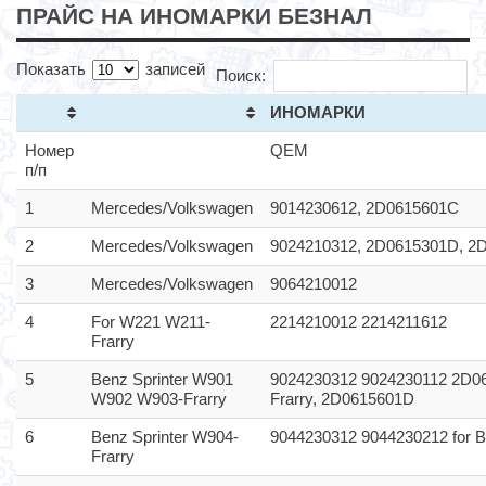
ПРАЙС НА ИНОМАРКИ БЕЗНАЛ
Показать
записей
Поиск:
ИНОМАРКИ
Номер
QEM
п/п
1
Mercedes/Volkswagen
9014230612, 2D0615601C
2
Mercedes/Volkswagen
9024210312, 2D0615301D, 2
3
Mercedes/Volkswagen
9064210012
4
For W221 W211-
2214210012 2214211612
Frarry
5
Benz Sprinter W901
9024230312 9024230112 2D06
W902 W903-Frarry
Frarry, 2D0615601D
6
Benz Sprinter W904-
9044230312 9044230212 for Be
Frarry