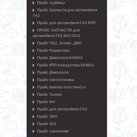
Прайс турбины
Прайс Запчасти для автомобиля
ГАЗ
Прайс для автомобиля ГАЗ КПП
ПРАЙС ЗАПЧАСТИ для
автомобиля ГАЗ ВАЗ ПАЗ
Прайс ГБЦ , Блоки , ДВС
Прайс Радиаторы
Прайс Двигатели КАМАЗ
Прайс КПП и редуктора КАМАЗ
Прайс Двигателя
Прайс светотехника
Прайс бампер пластмасса
Прайс Танаки
Прайс Кит
Прайс для автомобиля ГАЗ
Прайс ЗМЗ
Прайс УАЗ
Прайс сцепления