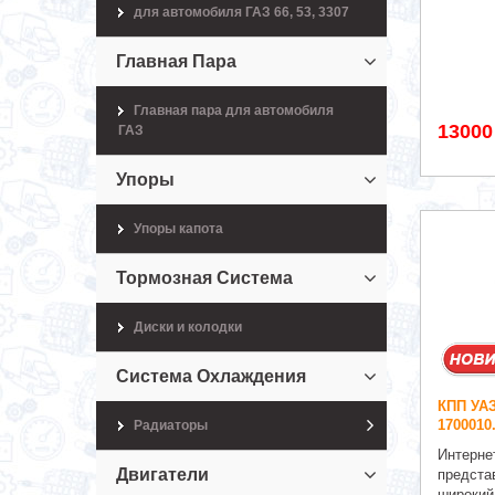
для автомобиля ГАЗ 66, 53, 3307
Главная Пара
Главная пара для автомобиля
13000
ГАЗ
Упоры
Упоры капота
Тормозная Система
Диски и колодки
Система Охлаждения
КПП УАЗ
1700010
Радиаторы
Интерне
Двигатели
предста
широкий 