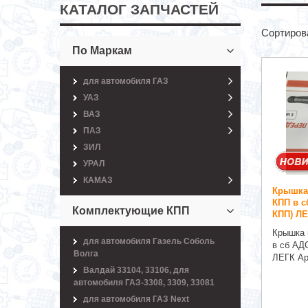
КАТАЛОГ ЗАПЧАСТЕЙ
Сортиров
По Маркам
для автомобиля ГАЗ
УАЗ
ВАЗ
ПАЗ
ЗИЛ
УРАЛ
КАМАЗ
Крышка 
КПП в с
Комплектующие КПП
КПП) ЛЕ
Крышка 
для автомобиля Газель Соболь
в сб АД
Волга
ЛЕГК Ар
Валдай 33104, 33106, для
автомобиля ГАЗ-3308, 3309, 33081
для автомобиля ГАЗ Next