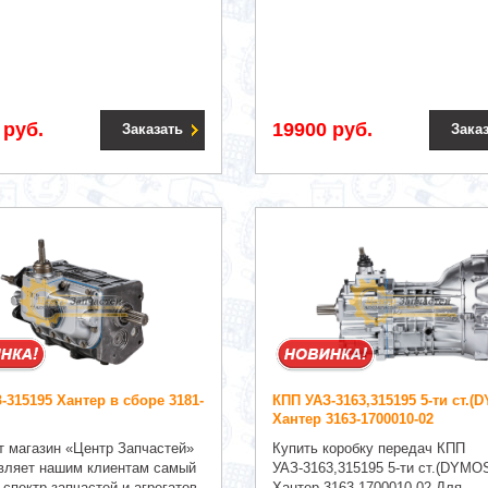
 руб.
19900 руб.
Заказать
Зака
-315195 Хантер в сборе 3181-
КПП УАЗ-3163,315195 5-ти ст.(
.
Хантер 3163-1700010-02
т магазин «Центр Запчастей»
Купить коробку передач КПП
вляет нашим клиентам самый
УАЗ-3163,315195 5-ти ст.(DYMO
спектр запчастей и агрегатов
Хантер 3163-1700010-02 Для