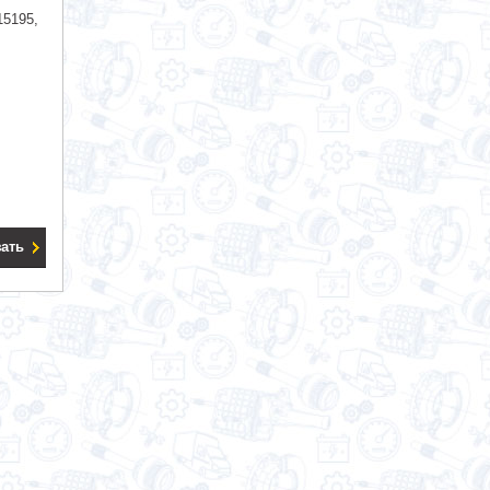
15195,
зать