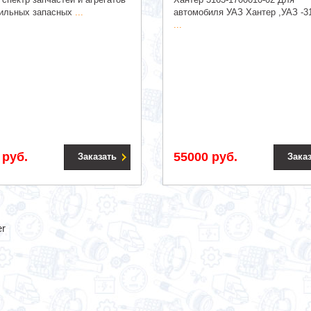
ильных запасных
...
автомобиля УАЗ Хантер ,УАЗ -3
...
 руб.
55000 руб.
Заказать
Зака
r