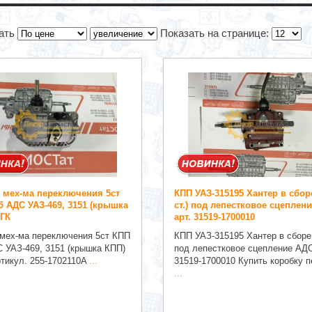
ать
Показать на странице:
мех-ма переключения 5ст
КПП УАЗ-315195 Хантер в сборе
б АДС УАЗ-469, 3151 (крышка
ст.) под лепестковое сцеплен
ГК
арт. 31519-1700010
мех-ма переключения 5ст КПП
КПП УАЗ-315195 Хантер в сборе (
С УАЗ-469, 3151 (крышка КПП)
под лепестковое сцепление АДС
тикул. 255-1702110A
...
31519-1700010 Купить коробку 
...