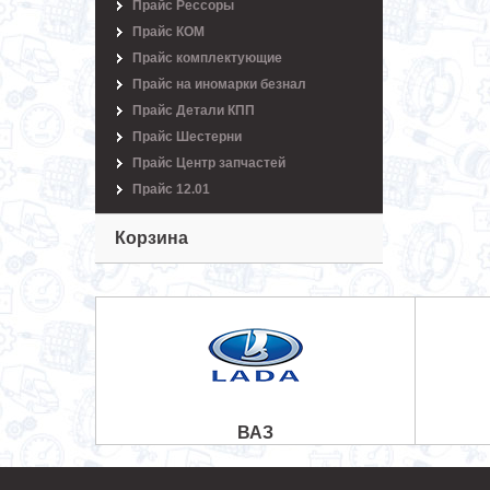
Прайс Рессоры
Прайс КОМ
Прайс комплектующие
Прайс на иномарки безнал
Прайс Детали КПП
Прайс Шестерни
Прайс Центр запчастей
Прайс 12.01
Корзина
ВАЗ