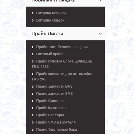
Витрина новинок
Витрина скидок
Прайс-Листы
Прайс-лист Розничные цены
Оптовый прайс
Прайс головка блока цилиндра
ГБЦ 4216
Прайс запчасти для автомобиля
ГАЗ УАЗ
Прайс запчасти ВАЗ
Прайс запчасти ЗМЗ
Прайс Cummins
Прайс Кузавщина
Прайс Рессоры
Прайс ЗМЗ Двигателя
Прайс Топливные баки