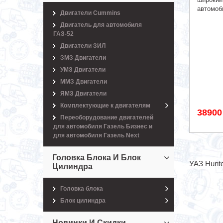
автомоб
Двигатели Cummins
Двигатель для автомобиля
ГАЗ-52
Двигатели ЗИЛ
ЗМЗ Двигатели
УМЗ Двигатели
ММЗ Двигатели
ЯМЗ Двигатели
Комплектующие к двигателям
38900
Переоборудование двигателей
для автомобиля Газель Бизнес и
для автомобиля Газель Next
Головка Блока И Блок
УАЗ Hunte
Цилиндра
Головка блока
Блок цилиндра
Новинки И Скидки