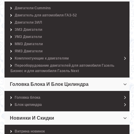
Двигатели Cummins
Двигатель для автомобиля ГАЗ-52
Двигатели ЗИЛ
ЗМЗ Двигатели
УМЗ Двигатели
ММЗ Двигатели
ЯМЗ Двигатели
Комплектующие к двигателям
Переоборудование двигателей для автомобиля Газель
Бизнес и для автомобиля Газель Next
Головка Блока И Блок Цилиндра
Головка блока
Блок цилиндра
Новинки И Скидки
Витрина новинок