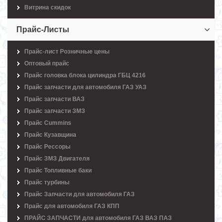
Витрина скидок
Прайс-Листы
Прайс-лист Розничные цены
Оптовый прайс
Прайс головка блока цилиндра ГБЦ 4216
Прайс запчасти для автомобиля ГАЗ УАЗ
Прайс запчасти ВАЗ
Прайс запчасти ЗМЗ
Прайс Cummins
Прайс Кузавщина
Прайс Рессоры
Прайс ЗМЗ Двигателя
Прайс Топливные баки
Прайс турбины
Прайс Запчасти для автомобиля ГАЗ
Прайс для автомобиля ГАЗ КПП
ПРАЙС ЗАПЧАСТИ для автомобиля ГАЗ ВАЗ ПАЗ