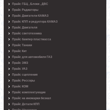
Прайс ГБЦ , Блоки , ДВС
Прайс Радиаторы
Прайс Двигатели КАМАЗ
Прайс КПП и редуктора КАМАЗ
Прайс Двигателя
Прайс светотехника
Прайс бампер пластмасса
Прайс Танаки
Прайс Кит
Прайс для автомобиля ГАЗ
Прайс ЗМЗ
Прайс УАЗ
Прайс сцепления
Прайс Рессоры
Прайс КОМ
Прайс комплектующие
Прайс на иномарки безнал
Прайс Детали КПП