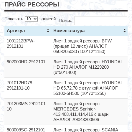
ПРАЙС РЕССОРЫ
Показать
записей
Поиск:
Артикул
Номенклатура
1001212BPW-
Лист 1 задней рессоры BPW
2912101
(прицеп 12 лист.) АНАЛОГ
0508205030 (100*12*1150)
902000HD-2912101
Лист 1 задней рессоры HYUNDAI
HD 270 АНАЛОГ M1229200
(9*90*1400)
701012HD78-
Лист 1 задней рессоры HYUNDAI
2912101-10
HD 65,72,78 с втулкой АНАЛОГ
55100-5H500 (10*70*1250)
701203MS-2912101-
Лист 1 задней рессоры
10
MERCEDES Sprinter-
413,408,411,414,416 с шарн.
АНАЛОГ A9043200506
903008SC-2912101
Лист 1 задней рессоры SCANIA