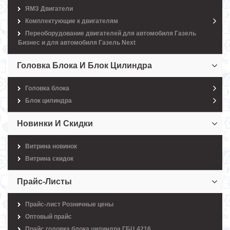
ЯМЗ Двигатели
Комплектующие к двигателям
Переоборудование двигателей для автомобиля Газель
Бизнес и для автомобиля Газель Next
Головка Блока И Блок Цилиндра
Головка блока
Блок цилиндра
Новинки И Скидки
Витрина новинок
Витрина скидок
Прайс-Листы
Прайс-лист Розничные цены
Оптовый прайс
Прайс головка блока цилиндра ГБЦ 4216