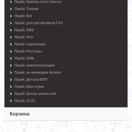
Прайс бампер пластмасса
Прайс Танаки
Прайс Кит
Прайс для автомобиля ГАЗ
Прайс ЗМЗ
Прайс УАЗ
Прайс сцепления
Прайс Рессоры
Прайс КОМ
Прайс комплектующие
Прайс на иномарки безнал
Прайс Детали КПП
Прайс Шестерни
Прайс Центр запчастей
Прайс 12.01
Корзина