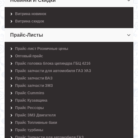
Новинки И Скидки
Витрина новинок
Витрина скидок
Прайс-Листы
Прайс-лист Розничные цены
Оптовый прайс
Прайс головка блока цилиндра ГБЦ 4216
Прайс запчасти для автомобиля ГАЗ УАЗ
Прайс запчасти ВАЗ
Прайс запчасти ЗМЗ
Прайс Cummins
Прайс Кузавщина
Прайс Рессоры
Прайс ЗМЗ Двигателя
Прайс Топливные баки
Прайс турбины
Прайс Запчасти для автомобиля ГАЗ