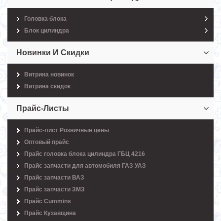
Головка блока
Блок цилиндра
Новинки И Скидки
Витрина новинок
Витрина скидок
Прайс-Листы
Прайс-лист Розничные цены
Оптовый прайс
Прайс головка блока цилиндра ГБЦ 4216
Прайс запчасти для автомобиля ГАЗ УАЗ
Прайс запчасти ВАЗ
Прайс запчасти ЗМЗ
Прайс Cummins
Прайс Кузавщина