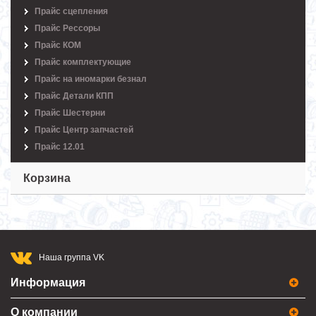
Прайс сцепления
Прайс Рессоры
Прайс КОМ
Прайс комплектующие
Прайс на иномарки безнал
Прайс Детали КПП
Прайс Шестерни
Прайс Центр запчастей
Прайс 12.01
Корзина
Наша группа VK
Информация
О компании