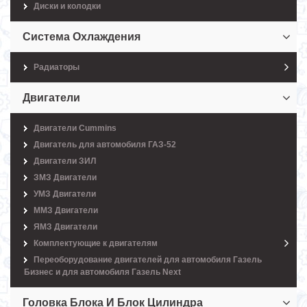
Диски и колодки
Система Охлаждения
Радиаторы
Двигатели
Двигатели Cummins
Двигатель для автомобиля ГАЗ-52
Двигатели ЗИЛ
ЗМЗ Двигатели
УМЗ Двигатели
ММЗ Двигатели
ЯМЗ Двигатели
Комплектующие к двигателям
Переоборудование двигателей для автомобиля Газель
Бизнес и для автомобиля Газель Next
Головка Блока И Блок Цилиндра