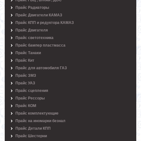
Прайс ГБЦ , Блоки , ДВС
Прайс Радиаторы
Прайс Двигатели КАМАЗ
Прайс КПП и редуктора КАМАЗ
Прайс Двигателя
Прайс светотехника
Прайс бампер пластмасса
Прайс Танаки
Прайс Кит
Прайс для автомобиля ГАЗ
Прайс ЗМЗ
Прайс УАЗ
Прайс сцепления
Прайс Рессоры
Прайс КОМ
Прайс комплектующие
Прайс на иномарки безнал
Прайс Детали КПП
Прайс Шестерни