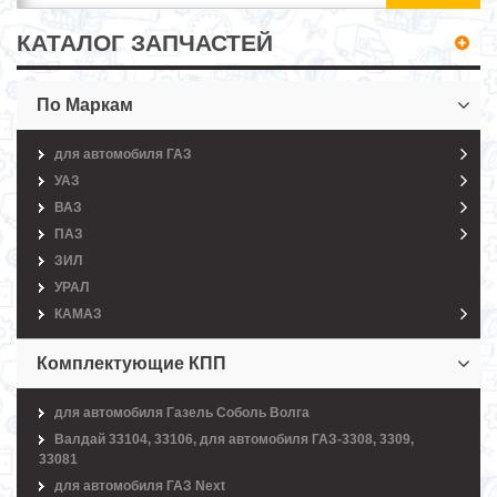
КАТАЛОГ ЗАПЧАСТЕЙ
По Маркам
для автомобиля ГАЗ
УАЗ
ВАЗ
ПАЗ
ЗИЛ
УРАЛ
КАМАЗ
Комплектующие КПП
для автомобиля Газель Соболь Волга
Валдай 33104, 33106, для автомобиля ГАЗ-3308, 3309,
33081
для автомобиля ГАЗ Next