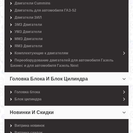
Двигатели Cummins
Двигатель для автомобиля ГАЗ-52
Двигатели ЗИЛ
ЗМЗ Двигатели
УМЗ Двигатели
ММЗ Двигатели
ЯМЗ Двигатели
Комплектующие к двигателям
Переоборудование двигателей для автомобиля Газель
Бизнес и для автомобиля Газель Next
Головка Блока И Блок Цилиндра
Головка блока
Блок цилиндра
Новинки И Скидки
Витрина новинок
Витрина скидок