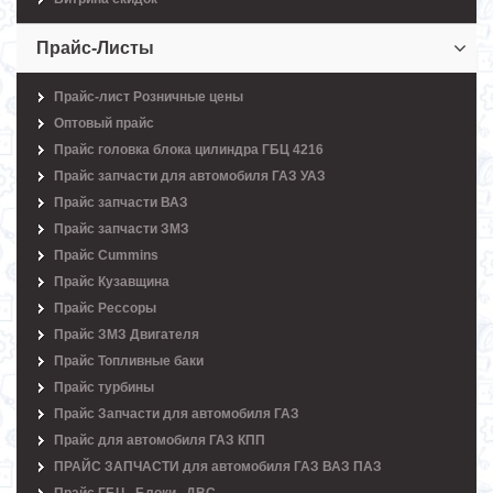
Прайс-Листы
Прайс-лист Розничные цены
Оптовый прайс
Прайс головка блока цилиндра ГБЦ 4216
Прайс запчасти для автомобиля ГАЗ УАЗ
Прайс запчасти ВАЗ
Прайс запчасти ЗМЗ
Прайс Cummins
Прайс Кузавщина
Прайс Рессоры
Прайс ЗМЗ Двигателя
Прайс Топливные баки
Прайс турбины
Прайс Запчасти для автомобиля ГАЗ
Прайс для автомобиля ГАЗ КПП
ПРАЙС ЗАПЧАСТИ для автомобиля ГАЗ ВАЗ ПАЗ