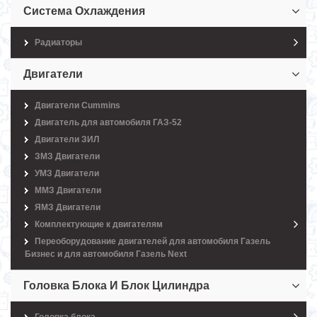
Система Охлаждения
Радиаторы
Двигатели
Двигатели Cummins
Двигатель для автомобиля ГАЗ-52
Двигатели ЗИЛ
ЗМЗ Двигатели
УМЗ Двигатели
ММЗ Двигатели
ЯМЗ Двигатели
Комплектующие к двигателям
Переоборудование двигателей для автомобиля Газель
Бизнес и для автомобиля Газель Next
Головка Блока И Блок Цилиндра
Головка блока