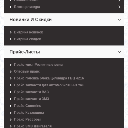
Блок цилиндра
Новинки И Скидки
Витрина новинок
Витрина скидок
Прайс-Листы
Прайс-лист Розничные цены
Оптовый прайс
Прайс головка блока цилиндра ГБЦ 4216
Прайс запчасти для автомобиля ГАЗ УАЗ
Прайс запчасти ВАЗ
Прайс запчасти ЗМЗ
Прайс Cummins
Прайс Кузавщина
Прайс Рессоры
Прайс ЗМЗ Двигателя