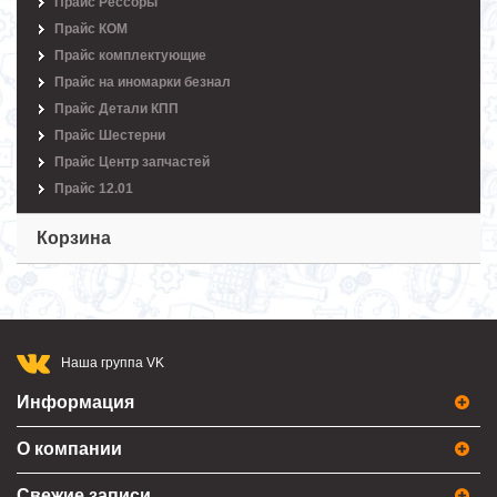
Прайс Рессоры
Прайс КОМ
Прайс комплектующие
Прайс на иномарки безнал
Прайс Детали КПП
Прайс Шестерни
Прайс Центр запчастей
Прайс 12.01
Корзина
Наша группа VK
Информация
О компании
Свежие записи