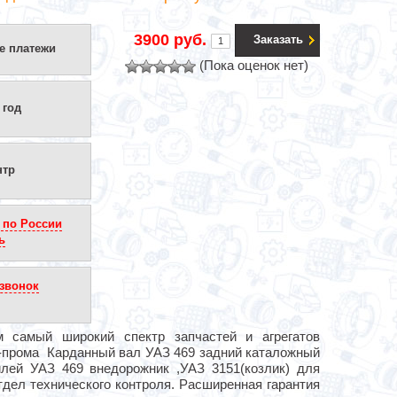
3900 руб.
Заказать
е платежи
(Пока оценок нет)
 год
нтр
 по России
ь
звонок
м самый широкий спектр запчастей и агрегатов
о-прома Карданный вал УАЗ 469 задний каталожный
илей УАЗ 469 внедорожник ,УАЗ 3151(козлик) для
тдел технического контроля. Расширенная гарантия