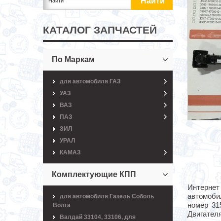
КАТАЛОГ ЗАПЧАСТЕЙ
По Маркам
для автомобиля ГАЗ
УАЗ
ВАЗ
ПАЗ
ЗИЛ
УРАЛ
КАМАЗ
Комплектующие КПП
Интернет
автомоби
для автомобиля Газель Соболь
номер 31
Волга
Двигателя
Валдай 33104, 33106, для