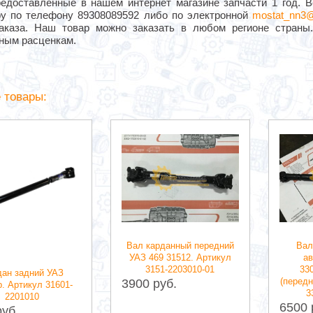
редоставленные в нашем интернет магазине запчасти 1 год.
у по телефону 89308089592 либо по электронной
mostat_nn3@
аказа. Наш товар можно заказать в любом регионе страны
ным расценкам.
 товары:
Вал карданный передний
Вал
УАЗ 469 31512. Артикул
а
3151-2203010-01
330
дан задний УАЗ
(передн
3900 руб.
. Артикул 31601-
3
2201010
6500 
руб.