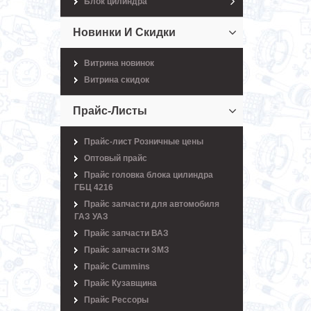
Блок цилиндра
Новинки И Скидки
Витрина новинок
Витрина скидок
Прайс-Листы
Прайс-лист Розничные цены
Оптовый прайс
Прайс головка блока цилиндра
ГБЦ 4216
Прайс запчасти для автомобиля
ГАЗ УАЗ
Прайс запчасти ВАЗ
Прайс запчасти ЗМЗ
Прайс Cummins
Прайс Кузавщина
Прайс Рессоры