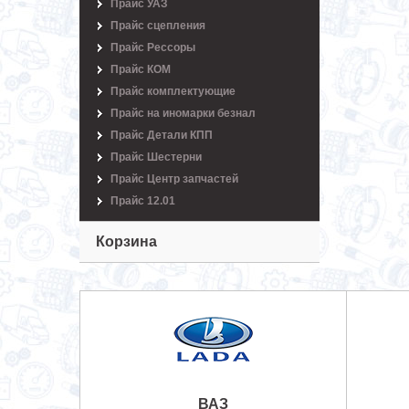
Прайс УАЗ
Прайс сцепления
Прайс Рессоры
Прайс КОМ
Прайс комплектующие
Прайс на иномарки безнал
Прайс Детали КПП
Прайс Шестерни
Прайс Центр запчастей
Прайс 12.01
Корзина
ВАЗ