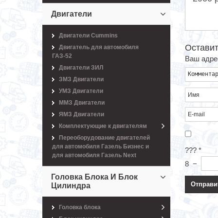
Двигатели
Двигатели Cummins
Оставит
Двигатель для автомобиля
ГАЗ-52
Ваш адрес
Двигатели ЗИЛ
ЗМЗ Двигатели
УМЗ Двигатели
ММЗ Двигатели
ЯМЗ Двигатели
Комплектующие к двигателям
Переоборудование двигателей
для автомобиля Газель Бизнес и
???
*
для автомобиля Газель Next
8
−
Головка Блока И Блок
Цилиндра
Головка блока