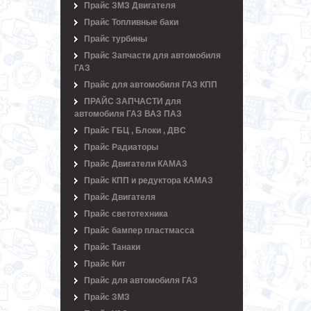
Прайс ЗМЗ Двигателя
Прайс Топливные баки
Прайс турбины
Прайс Запчасти для автомобиля
ГАЗ
Прайс для автомобиля ГАЗ КПП
ПРАЙС ЗАПЧАСТИ для
автомобиля ГАЗ ВАЗ ПАЗ
Прайс ГБЦ , Блоки , ДВС
Прайс Радиаторы
Прайс Двигатели КАМАЗ
Прайс КПП и редуктора КАМАЗ
Прайс Двигателя
Прайс светотехника
Прайс бампер пластмасса
Прайс Танаки
Прайс Кит
Прайс для автомобиля ГАЗ
Прайс ЗМЗ