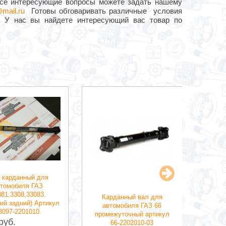
 Все интересующие вопросы можете задать нашему
mail.ru
Готовы обговаривать различные условия
. У нас вы найдете интересующий вас товар по
 карданный для
втомобиля ГАЗ
81,3308,33083.
Карданный вал для
Ка
ий задний) Артикул
автомобиля ГАЗ 66
автомо
3097-2201010.
промежуточный артикул
Артик
руб.
66-2202010-03
6900 