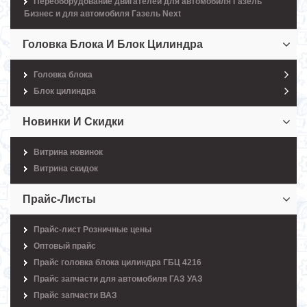
Переоборудование двигателей для автомобиля Газель
Бизнес и для автомобиля Газель Next
Головка Блока И Блок Цилиндра
Головка блока
Блок цилиндра
Новинки И Скидки
Витрина новинок
Витрина скидок
Прайс-Листы
Прайс-лист Розничные цены
Оптовый прайс
Прайс головка блока цилиндра ГБЦ 4216
Прайс запчасти для автомобиля ГАЗ УАЗ
Прайс запчасти ВАЗ