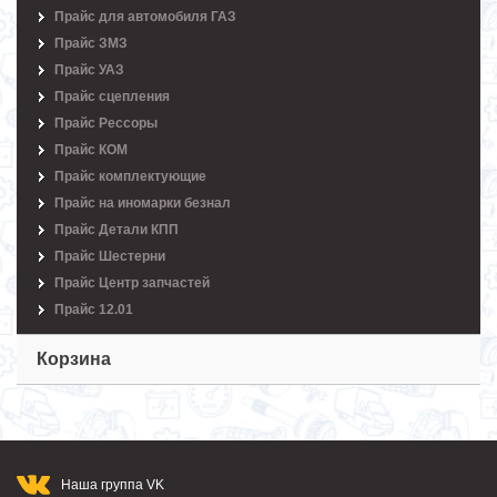
Прайс для автомобиля ГАЗ
Прайс ЗМЗ
Прайс УАЗ
Прайс сцепления
Прайс Рессоры
Прайс КОМ
Прайс комплектующие
Прайс на иномарки безнал
Прайс Детали КПП
Прайс Шестерни
Прайс Центр запчастей
Прайс 12.01
Корзина
Наша группа VK