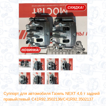
Суппорт для автомобиля Газель NEXT 4,6 т задний
правый/левый C41R92.3502136/С41R92.3502137