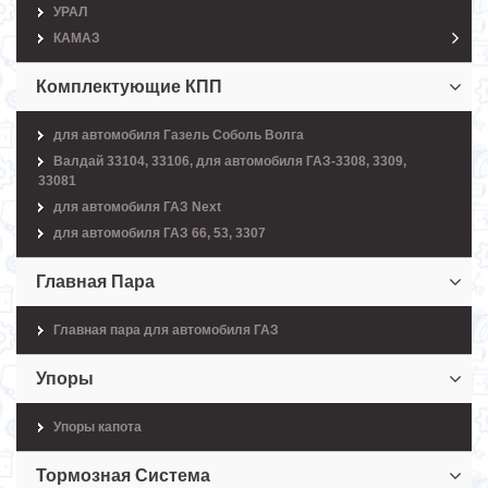
УРАЛ
КАМАЗ
Комплектующие КПП
для автомобиля Газель Соболь Волга
Валдай 33104, 33106, для автомобиля ГАЗ-3308, 3309,
33081
для автомобиля ГАЗ Next
для автомобиля ГАЗ 66, 53, 3307
Главная Пара
Главная пара для автомобиля ГАЗ
Упоры
Упоры капота
Тормозная Система