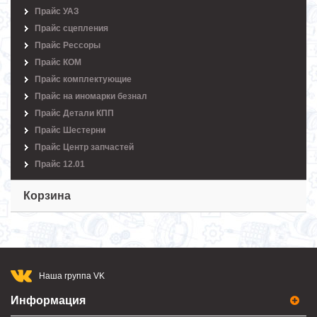
Прайс УАЗ
Прайс сцепления
Прайс Рессоры
Прайс КОМ
Прайс комплектующие
Прайс на иномарки безнал
Прайс Детали КПП
Прайс Шестерни
Прайс Центр запчастей
Прайс 12.01
Корзина
Наша группа VK
Информация