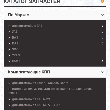
КАТАЛОГ ЗАПЧАСТЕЙ
По Маркам
для автомобиля ГАЗ
УАЗ
ВАЗ
ПАЗ
ЗИЛ
УРАЛ
КАМАЗ
Комплектующие КПП
для автомобиля Газель Соболь Волга
Валдай 33104, 33106, для автомобиля ГАЗ-3308, 3309,
33081
для автомобиля ГАЗ Next
для автомобиля ГАЗ 66, 53, 3307