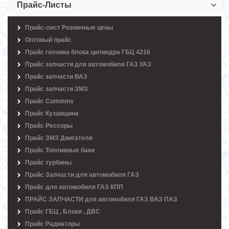
Прайс-Листы
Прайс-лист Розничные цены
Оптовый прайс
Прайс головка блока цилиндра ГБЦ 4216
Прайс запчасти для автомобиля ГАЗ УАЗ
Прайс запчасти ВАЗ
Прайс запчасти ЗМЗ
Прайс Cummins
Прайс Кузавщина
Прайс Рессоры
Прайс ЗМЗ Двигателя
Прайс Топливные баки
Прайс турбины
Прайс Запчасти для автомобиля ГАЗ
Прайс для автомобиля ГАЗ КПП
ПРАЙС ЗАПЧАСТИ для автомобиля ГАЗ ВАЗ ПАЗ
Прайс ГБЦ , Блоки , ДВС
Прайс Радиаторы