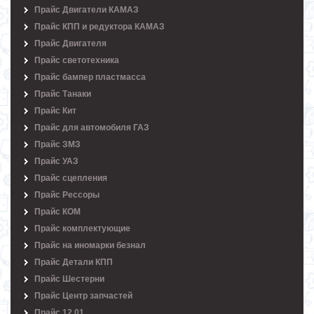
Прайс Двигатели КАМАЗ
Прайс КПП и редуктора КАМАЗ
Прайс Двигателя
Прайс светотехника
Прайс бампер пластмасса
Прайс Танаки
Прайс Кит
Прайс для автомобиля ГАЗ
Прайс ЗМЗ
Прайс УАЗ
Прайс сцепления
Прайс Рессоры
Прайс КОМ
Прайс комплектующие
Прайс на иномарки безнал
Прайс Детали КПП
Прайс Шестерни
Прайс Центр запчастей
Прайс 12.01