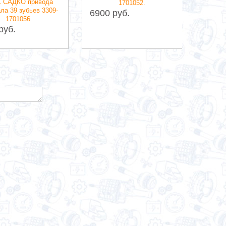
1 САДКО привода
1701052.
Валд
ла 39 зубьев 3309-
6900 руб.
сборе)
1701056
3514 
руб.