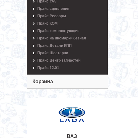
Прайс УАЗ
Прайс сцепления
Прайс Рессоры
Прайс КОМ
Прайс комплектующие
Прайс на иномарки безнал
Прайс Детали КПП
Прайс Шестерни
Прайс Центр запчастей
Прайс 12.01
Корзина
ВАЗ