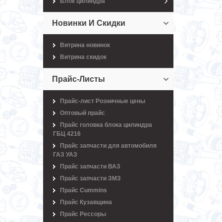
Блок цилиндра
Новинки И Скидки
Витрина новинок
Витрина скидок
Прайс-Листы
Прайс-лист Розничные цены
Оптовый прайс
Прайс головка блока цилиндра
ГБЦ 4216
Прайс запчасти для автомобиля
ГАЗ УАЗ
Прайс запчасти ВАЗ
Прайс запчасти ЗМЗ
Прайс Cummins
Прайс Кузавщина
Прайс Рессоры