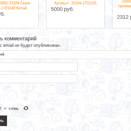
3308
3081,33104 Газон
Артикул: 33104-1701105
промва
-1701148 Китай
5000 руб.
б.
2312 
ь комментарий
 email не будет опубликован.
2
=
семь