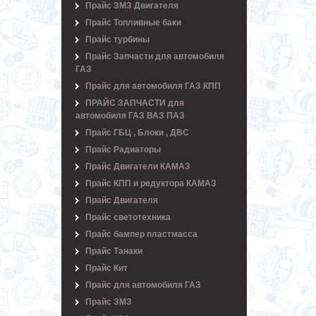
Прайс ЗМЗ Двигателя
Прайс Топливные баки
Прайс турбины
Прайс Запчасти для автомобиля
ГАЗ
Прайс для автомобиля ГАЗ КПП
ПРАЙС ЗАПЧАСТИ для
автомобиля ГАЗ ВАЗ ПАЗ
Прайс ГБЦ , Блоки , ДВС
Прайс Радиаторы
Прайс Двигатели КАМАЗ
Прайс КПП и редуктора КАМАЗ
Прайс Двигателя
Прайс светотехника
Прайс бампер пластмасса
Прайс Танаки
Прайс Кит
Прайс для автомобиля ГАЗ
Прайс ЗМЗ