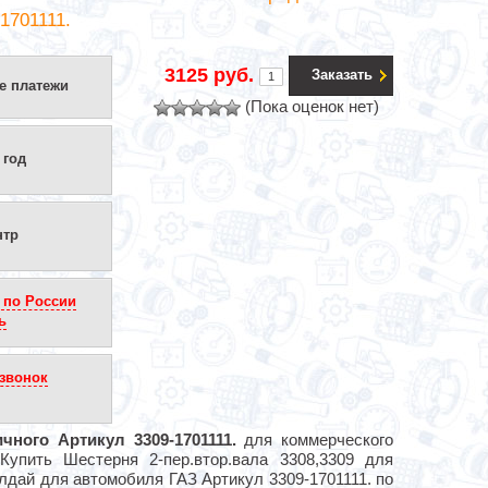
1701111.
3125 руб.
Заказать
е платежи
(Пока оценок нет)
 год
нтр
 по России
ь
звонок
чного Артикул 3309-1701111.
для коммерческого
Купить Шестерня 2-пер.втор.вала 3308,3309 для
лдай для автомобиля ГАЗ Артикул 3309-1701111. по