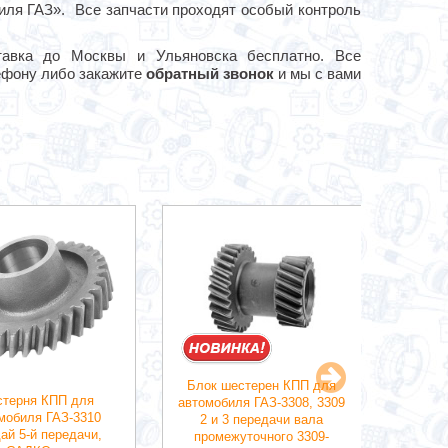
иля ГАЗ». Все запчасти проходят особый контроль
тавка до Москвы и Ульяновска бесплатно. Все
ефону либо закажите
обратный звонок
и мы с вами
Блок шестерен КПП для
терня КПП для
автомобиля ГАЗ-3308, 3309
мобиля ГАЗ-3310
2 и 3 передачи вала
Си
ай 5-й передачи,
промежуточного 3309-
перед