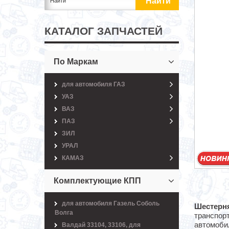
КАТАЛОГ ЗАПЧАСТЕЙ
По Маркам
для автомобиля ГАЗ
УАЗ
ВАЗ
ПАЗ
ЗИЛ
УРАЛ
КАМАЗ
Комплектующие КПП
для автомобиля Газель Соболь
Шестерня
Волга
транспор
автомобил
Валдай 33104, 33106, для