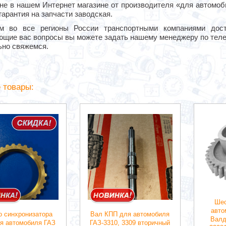
ене в нашем Интернет магазине от производителя «для автомоб
гарантия на запчасти заводская.
м во все регионы России транспортными компаниями дос
ющие вас вопросы вы можете задать нашему менеджеру по тел
ьно свяжемся.
 товары:
Шес
авто
о синхронизатора
Вал КПП для автомобиля
Валд
я автомобиля ГАЗ
ГАЗ-3310, 3309 вторичный