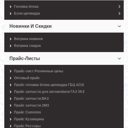
Головка блока
Блок цилиндра
Новинки И Скидки
Витрина новинок
Витрина скидок
Прайс-Листы
Прайс-лист Розничные цены
Оптовый прайс
Прайс головка блока цилиндра ГБЦ 4216
Прайс запчасти для автомобиля ГАЗ УАЗ
Прайс запчасти ВАЗ
Прайс запчасти ЗМЗ
Прайс Cummins
Прайс Кузавщина
Прайс Рессоры