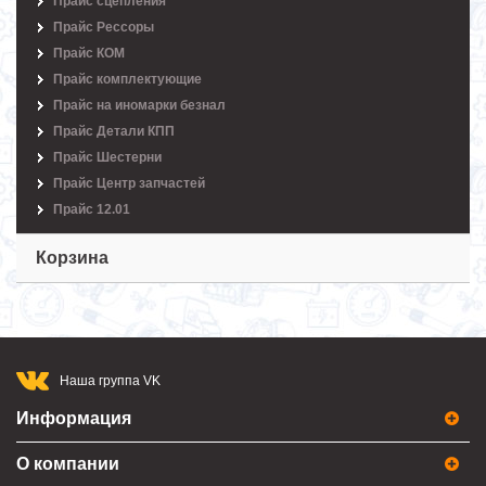
Прайс сцепления
Прайс Рессоры
Прайс КОМ
Прайс комплектующие
Прайс на иномарки безнал
Прайс Детали КПП
Прайс Шестерни
Прайс Центр запчастей
Прайс 12.01
Корзина
Наша группа VK
Информация
О компании