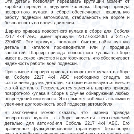
Эта деталь позволяет передавать крутящий момент от
коробки передач к ведущим колесам. Шарнир привода
поворотного кулака в сборе обеспечивает правильную
работу подвески автомобиля, стабильность на дороге и
безопасность во время движения.
Шарнир привода поворотного кулака в сборе для Соболя
2217 4х4 АБС имеет артикулы 22177-2304061 и 22177-
2304060. Эти артикулы помогают быстро найти нужную
деталь в каталоге производителя или у продавца
запчастей. Шарнир привода поворотного кулака в сборе
имеет высокое качество и долговечность, что обеспечивает
надежность работы всей подвески.
При замене шарнира привода поворотного кулака в сборе
на Соболе 2217 4х4 АБС необходимо следить за
состоянием других деталей, которые используются вместе
с этой деталью. Рекомендуется заменять шарнир привода
поворотного кулака в сборе в случае обнаружения любых
повреждений или износа. Это поможет избежать поломки и
увеличит долговечность всей подвески автомобиля.
В заключении можно сказать, что шарнир привода
поворотного кулака в сборе является неотъемлемой
деталью для автомобиля Соболь 2217 4х4 АБС. Его
правильное функционирование гарантирует безопасную
езду и удобство управления автомобилем, что делает его