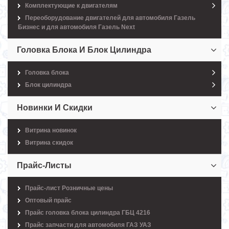
Комплектующие к двигателям
Переоборудование двигателей для автомобиля Газель
Бизнес и для автомобиля Газель Next
Головка Блока И Блок Цилиндра
Головка блока
Блок цилиндра
Новинки И Скидки
Витрина новинок
Витрина скидок
Прайс-Листы
Прайс-лист Розничные цены
Оптовый прайс
Прайс головка блока цилиндра ГБЦ 4216
Прайс запчасти для автомобиля ГАЗ УАЗ