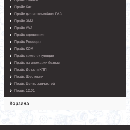
Прайс Танаки
Прайс Кит
Прайс для автомобиля ГАЗ
Прайс ЗМЗ
Прайс УАЗ
Прайс сцепления
Прайс Рессоры
Прайс КОМ
Прайс комплектующие
Прайс на иномарки безнал
Прайс Детали КПП
Прайс Шестерни
Прайс Центр запчастей
Прайс 12.01
Корзина