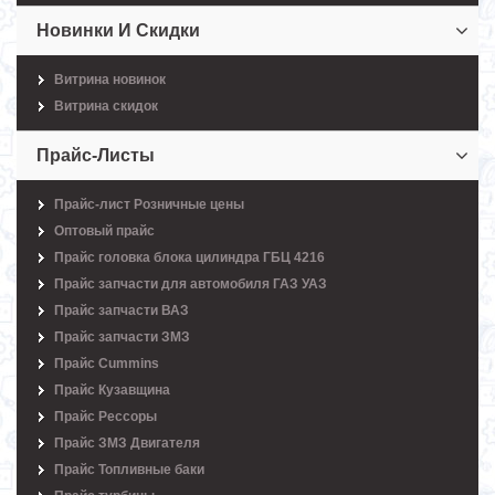
Новинки И Скидки
Витрина новинок
Витрина скидок
Прайс-Листы
Прайс-лист Розничные цены
Оптовый прайс
Прайс головка блока цилиндра ГБЦ 4216
Прайс запчасти для автомобиля ГАЗ УАЗ
Прайс запчасти ВАЗ
Прайс запчасти ЗМЗ
Прайс Cummins
Прайс Кузавщина
Прайс Рессоры
Прайс ЗМЗ Двигателя
Прайс Топливные баки