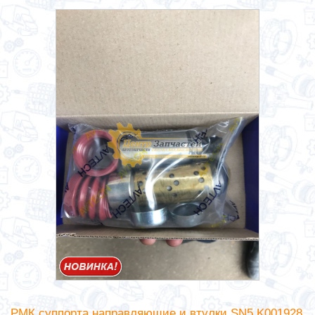
РМК суппорта направляющие и втулки SN5 K001928