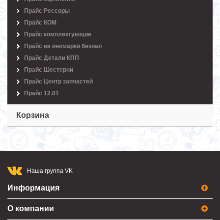
Прайс Рессоры
Прайс КОМ
Прайс комплектующие
Прайс на иномарки безнал
Прайс Детали КПП
Прайс Шестерни
Прайс Центр запчастей
Прайс 12.01
Корзина
Наша группа VK
Информация
О компании