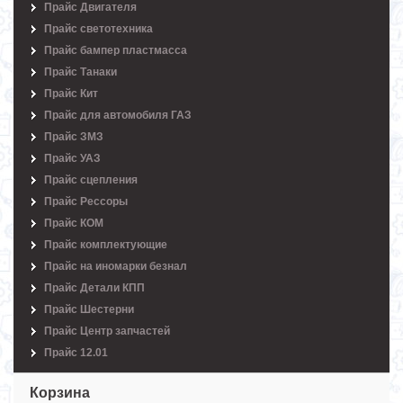
Прайс Двигателя
Прайс светотехника
Прайс бампер пластмасса
Прайс Танаки
Прайс Кит
Прайс для автомобиля ГАЗ
Прайс ЗМЗ
Прайс УАЗ
Прайс сцепления
Прайс Рессоры
Прайс КОМ
Прайс комплектующие
Прайс на иномарки безнал
Прайс Детали КПП
Прайс Шестерни
Прайс Центр запчастей
Прайс 12.01
Корзина