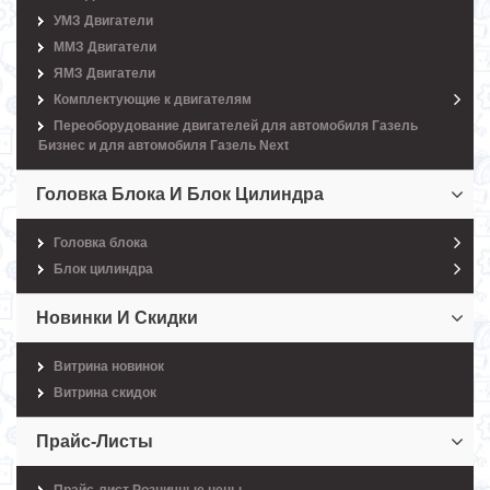
УМЗ Двигатели
ММЗ Двигатели
ЯМЗ Двигатели
Комплектующие к двигателям
Переоборудование двигателей для автомобиля Газель
Бизнес и для автомобиля Газель Next
Головка Блока И Блок Цилиндра
Головка блока
Блок цилиндра
Новинки И Скидки
Витрина новинок
Витрина скидок
Прайс-Листы