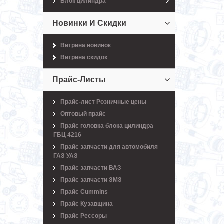
Блок цилиндра
Новинки И Скидки
Витрина новинок
Витрина скидок
Прайс-Листы
Прайс-лист Розничные цены
Оптовый прайс
Прайс головка блока цилиндра
ГБЦ 4216
Прайс запчасти для автомобиля
ГАЗ УАЗ
Прайс запчасти ВАЗ
Прайс запчасти ЗМЗ
Прайс Cummins
Прайс Кузавщина
Прайс Рессоры