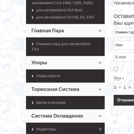
техническ
автомобиля ГАЗ-3308, 3309, 33081
для автомобиля ГАЗ Next
Оставит
для автомобиля ГАЗ 66, 53, 3307
Ваш адрес
Главная Пара
Главная пара для автомобиля
ГАЗ
Упоры
Упоры капота
???
*
3
−
1
=
Тормозная Система
Диски и колодки
Система Охлаждения
Радиаторы