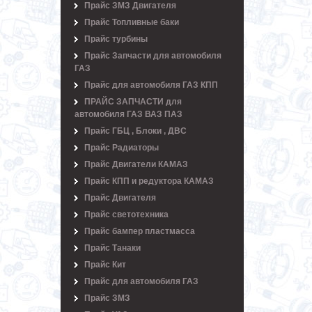
Прайс ЗМЗ Двигателя
Прайс Топливные баки
Прайс турбины
Прайс Запчасти для автомобиля
ГАЗ
Прайс для автомобиля ГАЗ КПП
ПРАЙС ЗАПЧАСТИ для
автомобиля ГАЗ ВАЗ ПАЗ
Прайс ГБЦ , Блоки , ДВС
Прайс Радиаторы
Прайс Двигатели КАМАЗ
Прайс КПП и редуктора КАМАЗ
Прайс Двигателя
Прайс светотехника
Прайс бампер пластмасса
Прайс Танаки
Прайс Кит
Прайс для автомобиля ГАЗ
Прайс ЗМЗ