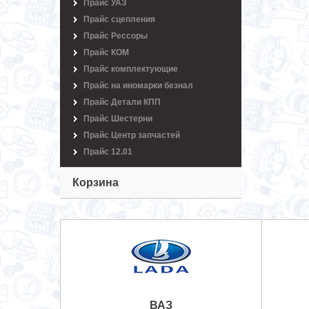
Прайс УАЗ
Прайс сцепления
Прайс Рессоры
Прайс КОМ
Прайс комплектующие
Прайс на иномарки безнал
Прайс Детали КПП
Прайс Шестерни
Прайс Центр запчастей
Прайс 12.01
Корзина
ВАЗ