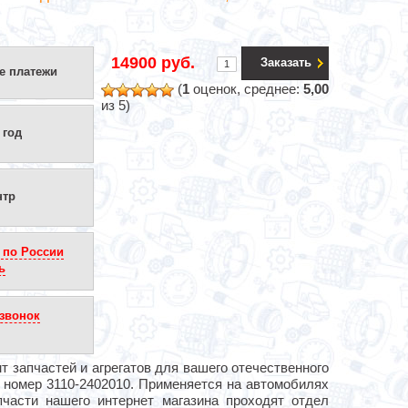
14900 руб.
Заказать
е платежи
(
1
оценок, среднее:
5,00
из 5)
 год
нтр
 по России
ь
звонок
 запчастей и агрегатов для вашего отечественного
 номер 3110-2402010. Применяется на автомобилях
части нашего интернет магазина проходят отдел