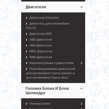
Двигатели
Двигатели Cummins
Двигатель для автомобиля
ГАЗ-52
Двигатели ЗИЛ
ЗМЗ Двигатели
УМЗ Двигатели
ММЗ Двигатели
ЯМЗ Двигатели
Комплектующие к двигателям
Переоборудование двигателей
для автомобиля Газель Бизнес и
для автомобиля Газель Next
Головка Блока И Блок
Цилиндра
Головка блока