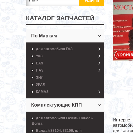
КАТАЛОГ ЗАПЧАСТЕЙ
По Маркам
для автомобиля ГАЗ
УАЗ
ВАЗ
ПАЗ
ЗИЛ
УРАЛ
КАМАЗ
Комплектующие КПП
для автомобиля Газель Соболь
Интернет 
Волга
автомоби
для авто
Валдай 33104, 33106, для