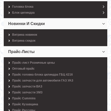
Головка блока
Блок цилиндра
Новинки И Скидки
Витрина новинок
Витрина скидок
Прайс-Листы
Прайс-лист Розничные цены
Оптовый прайс
Прайс головка блока цилиндра ГБЦ 4216
Прайс запчасти для автомобиля ГАЗ УАЗ
Прайс запчасти ВАЗ
Прайс запчасти ЗМЗ
Прайс Cummins
Прайс Кузавщина
Прайс Рессоры