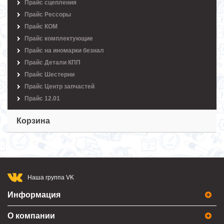
Прайс сцепления
Прайс Рессоры
Прайс КОМ
Прайс комплектующие
Прайс на иномарки безнал
Прайс Детали КПП
Прайс Шестерни
Прайс Центр запчастей
Прайс 12.01
Корзина
Наша группа VK
Информация
О компании