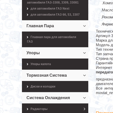
автомобиля ГАЗ-3308, 3309, 33081
.Компл
для автомобиля ГАЗ Next
.Масло
для автомобиля ГАЗ 66, 53, 3307
.Реком
.Фирме
Главная Пара
Техническ
Артикул 3
Главная пара для автомобиля
Марка дл
ГАЗ
Модель д
Тип техни
Упоры
Тип запч
Страна п
Гарантийн
Упоры капота
Интерне
передато
Тормозная Система
предназн
двигателе
Диски и колодки
Все инте
mostat_nn
Система Охлаждения
Радиаторы