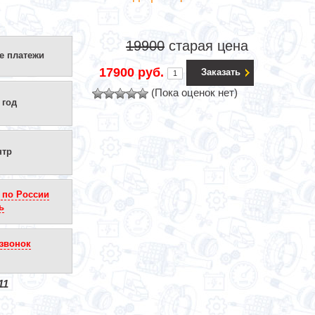
19900
старая цена
е платежи
17900 руб.
Заказать
(Пока оценок нет)
 год
нтр
 по России
ь
звонок
11