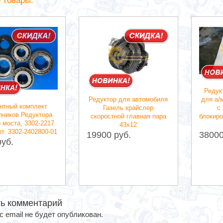
 товары:
Редук
для а/
Редуктор для автомобиля
нтный комплект
с
Газель крайслер
ников Редуктора
блокир
скоростной главная пара
 моста, 3302-2217
43х12
т. 3302-2402800-01
38000
19900 руб.
руб.
ь комментарий
 email не будет опубликован.