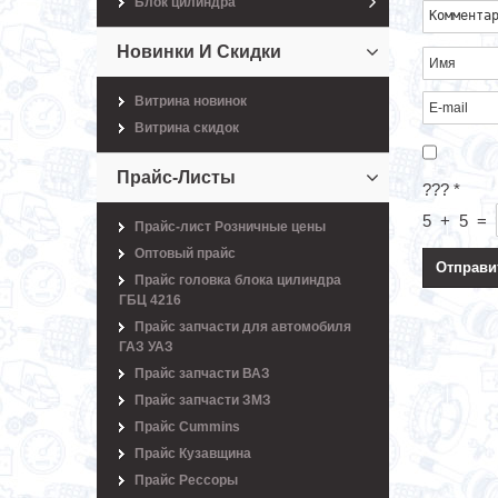
Блок цилиндра
Новинки И Скидки
Витрина новинок
Витрина скидок
Прайс-Листы
???
*
5
+
5
=
Прайс-лист Розничные цены
Оптовый прайс
Прайс головка блока цилиндра
ГБЦ 4216
Прайс запчасти для автомобиля
ГАЗ УАЗ
Прайс запчасти ВАЗ
Прайс запчасти ЗМЗ
Прайс Cummins
Прайс Кузавщина
Прайс Рессоры