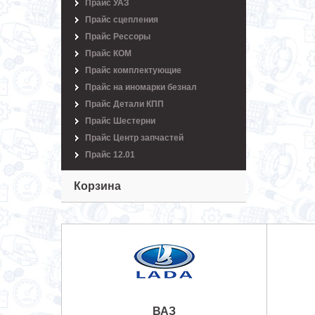
Прайс УАЗ
Прайс сцепления
Прайс Рессоры
Прайс КОМ
Прайс комплектующие
Прайс на иномарки безнал
Прайс Детали КПП
Прайс Шестерни
Прайс Центр запчастей
Прайс 12.01
Корзина
ВАЗ