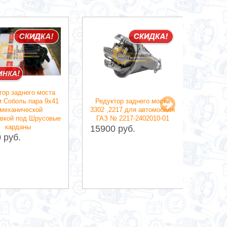
тор заднего моста
м Соболь пара 9х41
Редуктор заднего моста
Редук
 механической
3302 ,2217 для автомобиля
для а
овкой под Шрусовые
ГАЗ № 2217-2402010-01
Со
карданы
(Двиг
15900 руб.
2.8)
 руб.
15900