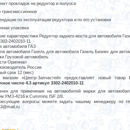
ект прокладок на редуктор и полуоси
 трансмиссионное
ендации по эксплуатации редуктора и по его установки
нная упаковка
ие характеристики Редуктор заднего моста для автомобиля Газ
302-2402010-11
я автомобиля ГАЗ
ля автомобиля Газель для автомобиля Газель Бизнес для автом
ки Грузовой автомобиль
асти Оригинал
роизводитель Россия
ый срок 12 (мес)
т магазин «Центр-Запчастей» предоставляет новый товар
чное число 4.3 артикул 3302-2402010-11
ачен для применения на автомобилей марки для автомобил
м УМЗ-4216 и Cummins ISF 2/8.
ресующие вопросы можете задать нашему менеджеру по те
3@mail.ru