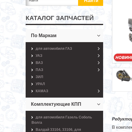
КАТАЛОГ ЗАПЧАСТЕЙ
По Маркам
для автомобиля ГАЗ
УАЗ
ВАЗ
ПАЗ
ЗИЛ
УРАЛ
КАМАЗ
Комплектующие КПП
для автомобиля Газель Соболь
Редуктор
Волга
В комплек
Валдай 33104, 33106, для