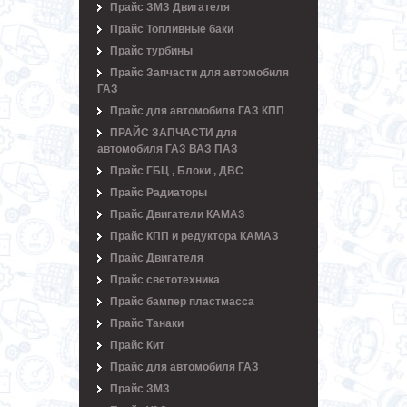
Прайс ЗМЗ Двигателя
Прайс Топливные баки
Прайс турбины
Прайс Запчасти для автомобиля
ГАЗ
Прайс для автомобиля ГАЗ КПП
ПРАЙС ЗАПЧАСТИ для
автомобиля ГАЗ ВАЗ ПАЗ
Прайс ГБЦ , Блоки , ДВС
Прайс Радиаторы
Прайс Двигатели КАМАЗ
Прайс КПП и редуктора КАМАЗ
Прайс Двигателя
Прайс светотехника
Прайс бампер пластмасса
Прайс Танаки
Прайс Кит
Прайс для автомобиля ГАЗ
Прайс ЗМЗ