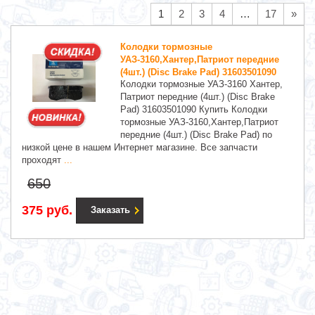
1
2
3
4
…
17
»
Колодки тормозные
УАЗ-3160,Хантер,Патриот передние
(4шт.) (Disc Brake Pad) 31603501090
Колодки тормозные УАЗ-3160 Хантер,
Патриот передние (4шт.) (Disc Brake
Pad) 31603501090 Купить Колодки
тормозные УАЗ-3160,Хантер,Патриот
передние (4шт.) (Disc Brake Pad) по
низкой цене в нашем Интернет магазине. Все запчасти
проходят
...
650
375 руб.
Заказать