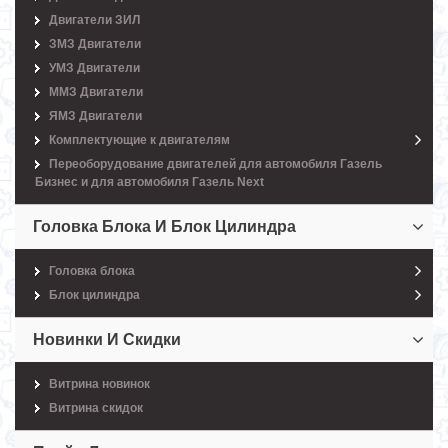
Двигатели ЗИЛ
ЗМЗ Двигатели
УМЗ Двигатели
ММЗ Двигатели
ЯМЗ Двигатели
Комплектующие к двигателям
Переоборудование двигателей для автомобиля Газель
Бизнес и для автомобиля Газель Next
Головка Блока И Блок Цилиндра
Головка блока
Блок цилиндра
Новинки И Скидки
Витрина новинок
Витрина скидок