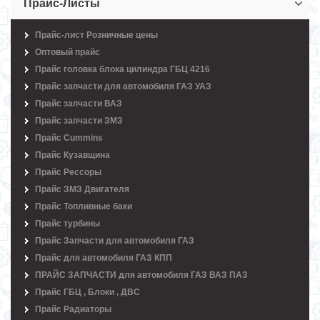
Прайс-Листы
Прайс-лист Розничные цены
Оптовый прайс
Прайс головка блока цилиндра ГБЦ 4216
Прайс запчасти для автомобиля ГАЗ УАЗ
Прайс запчасти ВАЗ
Прайс запчасти ЗМЗ
Прайс Cummins
Прайс Кузавщина
Прайс Рессоры
Прайс ЗМЗ Двигателя
Прайс Топливные баки
Прайс турбины
Прайс Запчасти для автомобиля ГАЗ
Прайс для автомобиля ГАЗ КПП
ПРАЙС ЗАПЧАСТИ для автомобиля ГАЗ ВАЗ ПАЗ
Прайс ГБЦ , Блоки , ДВС
Прайс Радиаторы