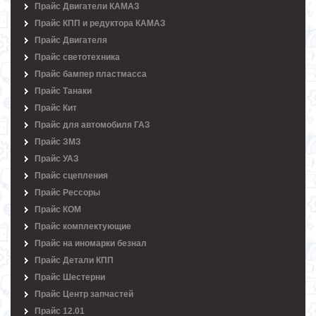
Прайс Двигатели КАМАЗ
Прайс КПП и редуктора КАМАЗ
Прайс Двигателя
Прайс светотехника
Прайс бампер пластмасса
Прайс Танаки
Прайс Кит
Прайс для автомобиля ГАЗ
Прайс ЗМЗ
Прайс УАЗ
Прайс сцепления
Прайс Рессоры
Прайс КОМ
Прайс комплектующие
Прайс на иномарки безнал
Прайс Детали КПП
Прайс Шестерни
Прайс Центр запчастей
Прайс 12.01