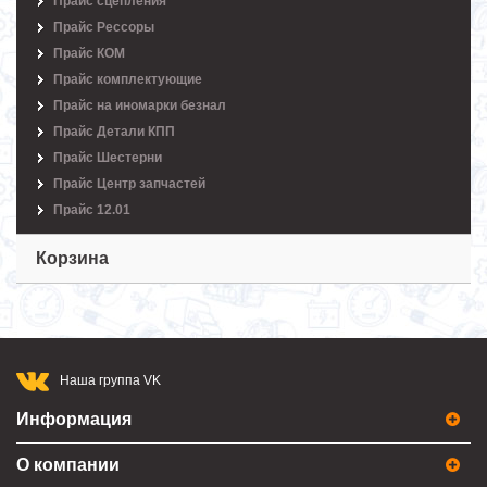
Прайс сцепления
Прайс Рессоры
Прайс КОМ
Прайс комплектующие
Прайс на иномарки безнал
Прайс Детали КПП
Прайс Шестерни
Прайс Центр запчастей
Прайс 12.01
Корзина
Наша группа VK
Информация
О компании