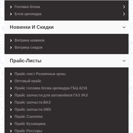
Головка блока
Блок цилиндра
Новинки И Скидки
Витрина новинок
Витрина скидок
Прайс-Листы
Прайс-лист Розничные цены
Оптовый прайс
Прайс головка блока цилиндра ГБЦ 4216
Прайс запчасти для автомобиля ГАЗ УАЗ
Прайс запчасти ВАЗ
Прайс запчасти ЗМЗ
Прайс Cummins
Прайс Кузавщина
Прайс Рессоры