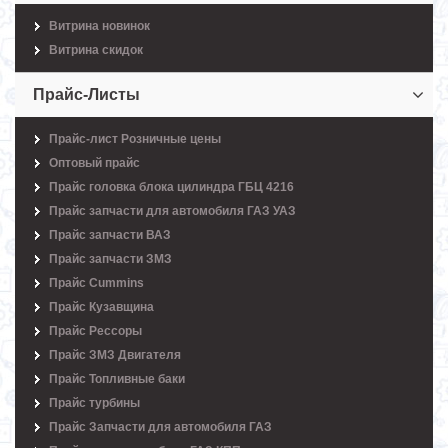
Витрина новинок
Витрина скидок
Прайс-Листы
Прайс-лист Розничные цены
Оптовый прайс
Прайс головка блока цилиндра ГБЦ 4216
Прайс запчасти для автомобиля ГАЗ УАЗ
Прайс запчасти ВАЗ
Прайс запчасти ЗМЗ
Прайс Cummins
Прайс Кузавщина
Прайс Рессоры
Прайс ЗМЗ Двигателя
Прайс Топливные баки
Прайс турбины
Прайс Запчасти для автомобиля ГАЗ