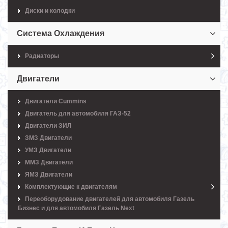
Диски и колодки
Система Охлаждения
Радиаторы
Двигатели
Двигатели Cummins
Двигатель для автомобиля ГАЗ-52
Двигатели ЗИЛ
ЗМЗ Двигатели
УМЗ Двигатели
ММЗ Двигатели
ЯМЗ Двигатели
Комплектующие к двигателям
Переоборудование двигателей для автомобиля Газель
Бизнес и для автомобиля Газель Next