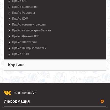
Прайс УАЗ
Прайс сцепления
Прайс Рессоры
Прайс КОМ
Прайс комплектующие
Прайс на иномарки безнал
Прайс Детали КПП
Прайс Шестерни
Прайс Центр запчастей
Прайс 12.01
Корзина
Наша группа VK
Информация