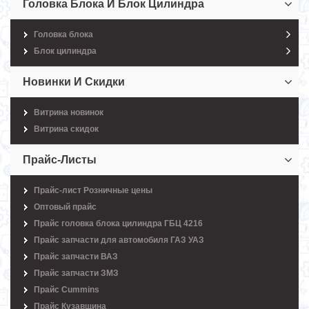
Головка Блока И Блок Цилиндра
Головка блока
Блок цилиндра
Новинки И Скидки
Витрина новинок
Витрина скидок
Прайс-Листы
Прайс-лист Розничные цены
Оптовый прайс
Прайс головка блока цилиндра ГБЦ 4216
Прайс запчасти для автомобиля ГАЗ УАЗ
Прайс запчасти ВАЗ
Прайс запчасти ЗМЗ
Прайс Cummins
Прайс Кузавщина