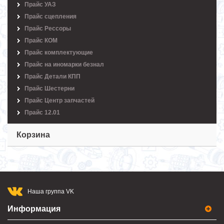
Прайс УАЗ
Прайс сцепления
Прайс Рессоры
Прайс КОМ
Прайс комплектующие
Прайс на иномарки безнал
Прайс Детали КПП
Прайс Шестерни
Прайс Центр запчастей
Прайс 12.01
Корзина
Наша группа VK
Информация