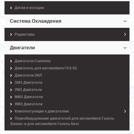
Диски и колодки
Система Охлаждения
Радиаторы
Двигатели
Двигатели Cummins
Двигатель для автомобиля ГАЗ-52
Двигатели ЗИЛ
ЗМЗ Двигатели
УМЗ Двигатели
ММЗ Двигатели
ЯМЗ Двигатели
Комплектующие к двигателям
Переоборудование двигателей для автомобиля Газель
Бизнес и для автомобиля Газель Next