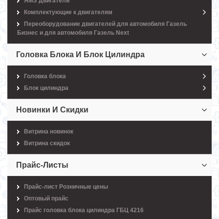
ЯМЗ Двигатели
Комплектующие к двигателям
Переоборудование двигателей для автомобиля Газель
Бизнес и для автомобиля Газель Next
Головка Блока И Блок Цилиндра
Головка блока
Блок цилиндра
Новинки И Скидки
Витрина новинок
Витрина скидок
Прайс-Листы
Прайс-лист Розничные цены
Оптовый прайс
Прайс головка блока цилиндра ГБЦ 4216