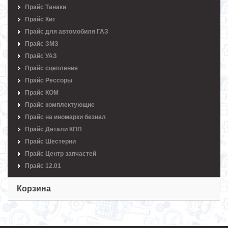
Прайс Танаки
Прайс Кит
Прайс для автомобиля ГАЗ
Прайс ЗМЗ
Прайс УАЗ
Прайс сцепления
Прайс Рессоры
Прайс КОМ
Прайс комплектующие
Прайс на иномарки безнал
Прайс Детали КПП
Прайс Шестерни
Прайс Центр запчастей
Прайс 12.01
Корзина