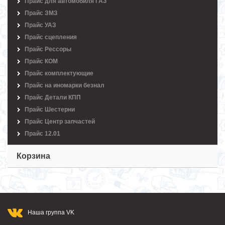
Прайс для автомобиля ГАЗ
Прайс ЗМЗ
Прайс УАЗ
Прайс сцепления
Прайс Рессоры
Прайс КОМ
Прайс комплектующие
Прайс на иномарки безнал
Прайс Детали КПП
Прайс Шестерни
Прайс Центр запчастей
Прайс 12.01
Корзина
Наша группа VK