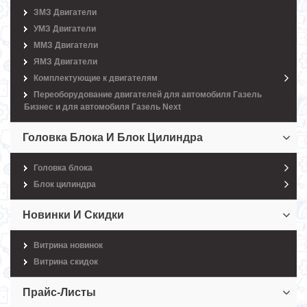
ЗМЗ Двигатели
УМЗ Двигатели
ММЗ Двигатели
ЯМЗ Двигатели
Комплектующие к двигателям
Переоборудование двигателей для автомобиля Газель
Бизнес и для автомобиля Газель Next
Головка Блока И Блок Цилиндра
Головка блока
Блок цилиндра
Новинки И Скидки
Витрина новинок
Витрина скидок
Прайс-Листы