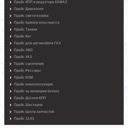
Прайс КПП и редуктора КАМАЗ
Прайс Двигателя
Прайс светотехника
Прайс бампер пластмасса
Прайс Танаки
Прайс Кит
Прайс для автомобиля ГАЗ
Прайс ЗМЗ
Прайс УАЗ
Прайс сцепления
Прайс Рессоры
Прайс КОМ
Прайс комплектующие
Прайс на иномарки безнал
Прайс Детали КПП
Прайс Шестерни
Прайс Центр запчастей
Прайс 12.01