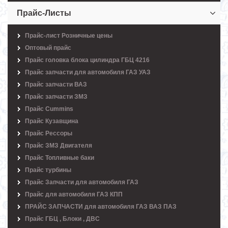
Прайс-Листы
Прайс-лист Розничные цены
Оптовый прайс
Прайс головка блока цилиндра ГБЦ 4216
Прайс запчасти для автомобиля ГАЗ УАЗ
Прайс запчасти ВАЗ
Прайс запчасти ЗМЗ
Прайс Cummins
Прайс Кузавщина
Прайс Рессоры
Прайс ЗМЗ Двигателя
Прайс Топливные баки
Прайс турбины
Прайс Запчасти для автомобиля ГАЗ
Прайс для автомобиля ГАЗ КПП
ПРАЙС ЗАПЧАСТИ для автомобиля ГАЗ ВАЗ ПАЗ
Прайс ГБЦ , Блоки , ДВС