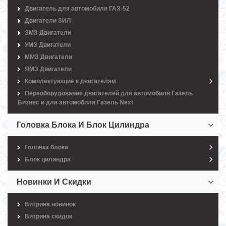
Двигатель для автомобиля ГАЗ-52
Двигатели ЗИЛ
ЗМЗ Двигатели
УМЗ Двигатели
ММЗ Двигатели
ЯМЗ Двигатели
Комплектующие к двигателям
Переоборудование двигателей для автомобиля Газель
Бизнес и для автомобиля Газель Next
Головка Блока И Блок Цилиндра
Головка блока
Блок цилиндра
Новинки И Скидки
Витрина новинок
Витрина скидок