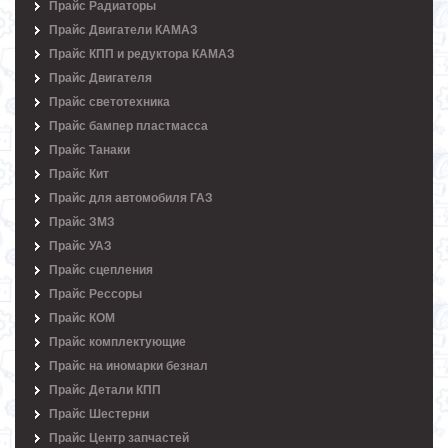
Прайс Радиаторы
Прайс Двигатели КАМАЗ
Прайс КПП и редуктора КАМАЗ
Прайс Двигателя
Прайс светотехника
Прайс бампер пластмасса
Прайс Танаки
Прайс Кит
Прайс для автомобиля ГАЗ
Прайс ЗМЗ
Прайс УАЗ
Прайс сцепления
Прайс Рессоры
Прайс КОМ
Прайс комплектующие
Прайс на иномарки безнал
Прайс Детали КПП
Прайс Шестерни
Прайс Центр запчастей