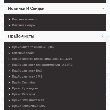
Новинки И Скидки
Витрина новинок
Витрина скидок
Прайс-Листы
Прайс-лист Розничные цены
Оптовый прайс
Прайс головка блока цилиндра ГБЦ 4216
Прайс запчасти для автомобиля ГАЗ УАЗ
Прайс запчасти ВАЗ
Прайс запчасти ЗМЗ
Прайс Cummins
Прайс Кузавщина
Прайс Рессоры
Прайс ЗМЗ Двигателя
Прайс Топливные баки