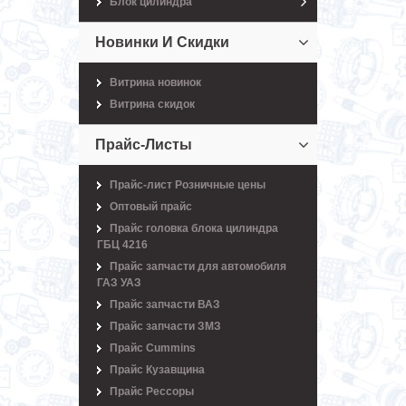
Блок цилиндра
Новинки И Скидки
Витрина новинок
Витрина скидок
Прайс-Листы
Прайс-лист Розничные цены
Оптовый прайс
Прайс головка блока цилиндра
ГБЦ 4216
Прайс запчасти для автомобиля
ГАЗ УАЗ
Прайс запчасти ВАЗ
Прайс запчасти ЗМЗ
Прайс Cummins
Прайс Кузавщина
Прайс Рессоры