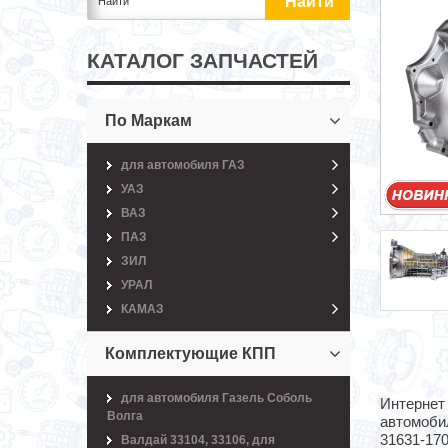
КАТАЛОГ ЗАПЧАСТЕЙ
По Маркам
для автомобиля ГАЗ
УАЗ
ВАЗ
ПАЗ
ЗИЛ
УРАЛ
КАМАЗ
Комплектующие КПП
для автомобиля Газель Соболь
Интернет
Волга
автомоби
31631-17
Валдай 33104, 33106, для