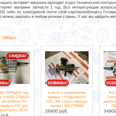
нашего интернет магазина проходят отдел технического контро
тернет магазине запчасти 1 год. Все интересующие вопро
592 либо по электронной почте centr-zapchastei@mail.ru Гото
 можно заказать в любом регионе страны. У нас вы найдете и
 товары:
КА ПЕРЕДАЧ под
Агрегат в сборе(коробка
Кпп
к А31R32-1700010-
передач + Раздатка)УАЗ
Газел
я автомобиля ГАЗ
3151, 469 старого образца.
двигате
томобиля ГАЗ для
Артикул 469-1700005
33
биля Газель NEXT.
26900 руб.
34900
 руб.