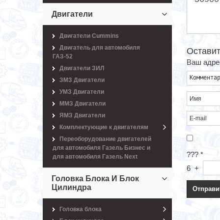
Двигатели
Двигатели Cummins
Двигатель для автомобиля
Оставит
ГАЗ-52
Ваш адрес
Двигатели ЗИЛ
ЗМЗ Двигатели
УМЗ Двигатели
ММЗ Двигатели
ЯМЗ Двигатели
Комплектующие к двигателям
Переоборудование двигателей
для автомобиля Газель Бизнес и
???
*
для автомобиля Газель Next
6
+
Головка Блока И Блок
Цилиндра
Головка блока