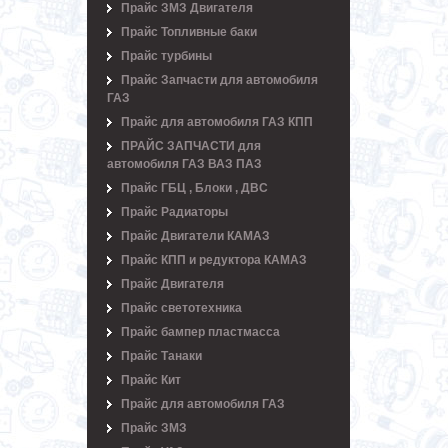
Прайс ЗМЗ Двигателя
Прайс Топливные баки
Прайс турбины
Прайс Запчасти для автомобиля
ГАЗ
Прайс для автомобиля ГАЗ КПП
ПРАЙС ЗАПЧАСТИ для
автомобиля ГАЗ ВАЗ ПАЗ
Прайс ГБЦ , Блоки , ДВС
Прайс Радиаторы
Прайс Двигатели КАМАЗ
Прайс КПП и редуктора КАМАЗ
Прайс Двигателя
Прайс светотехника
Прайс бампер пластмасса
Прайс Танаки
Прайс Кит
Прайс для автомобиля ГАЗ
Прайс ЗМЗ