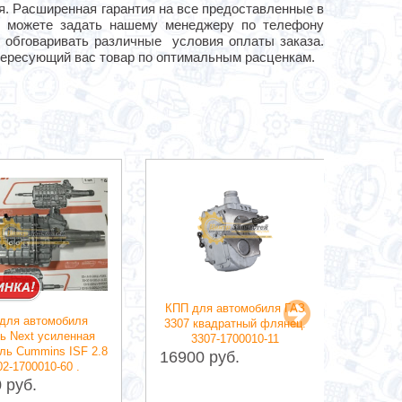
ля. Расширенная гарантия на все предоставленные в
сы можете задать нашему менеджеру по телефону
вы обговаривать различные условия оплаты заказа.
нтересующий вас товар по оптимальным расценкам.
Короб
Нива В
КПП для автомобиля ГАЗ
 для автомобиля
Niv
3307 квадратный флянец.
ь Next усиленная
3307-1700010-11
ль Cummins ISF 2.8
25900
16900 руб.
02-1700010-60 .
 руб.