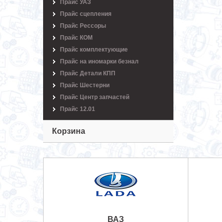
Прайс УАЗ
Прайс сцепления
Прайс Рессоры
Прайс КОМ
Прайс комплектующие
Прайс на иномарки безнал
Прайс Детали КПП
Прайс Шестерни
Прайс Центр запчастей
Прайс 12.01
Корзина
ВАЗ