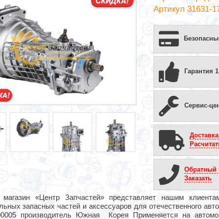
Артикул 31631-1
Безопасны
Гарантия 1
Сервис-це
Доставка
Расчитат
Обратный 
Заказать
 магазин «Центр Запчастей» представляет нашим клиента
льных запасных частей и аксессуаров для отечественного авт
00005 производитель Южная Корея Применяется на автомо