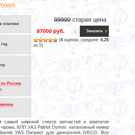
700005.
99990
старая цена
е платежи
87000 руб.
Заказать
(
4
оценок, среднее:
4,25
 год
из 5)
нтр
 по России
ь
звонок
м самый широкий спектр запчастей и агрегатов
о-прома. КПП УАЗ Patriot Dymos каталожный номер
билей УАЗ Патриот для двигателей IVECO. Все