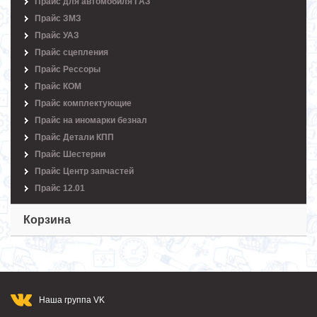
Прайс для автомобиля ГАЗ
Прайс ЗМЗ
Прайс УАЗ
Прайс сцепления
Прайс Рессоры
Прайс КОМ
Прайс комплектующие
Прайс на иномарки безнал
Прайс Детали КПП
Прайс Шестерни
Прайс Центр запчастей
Прайс 12.01
Корзина
Наша группа VK