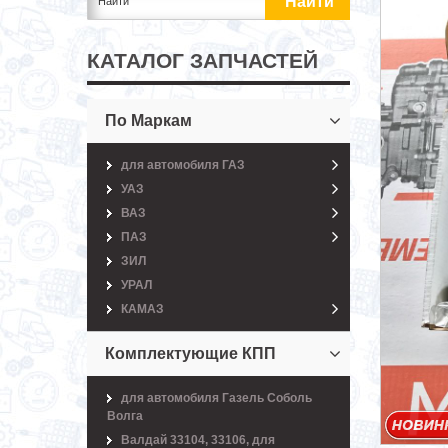
КАТАЛОГ ЗАПЧАСТЕЙ
По Маркам
для автомобиля ГАЗ
УАЗ
ВАЗ
ПАЗ
ЗИЛ
УРАЛ
КАМАЗ
Комплектующие КПП
для автомобиля Газель Соболь
Волга
Валдай 33104, 33106, для