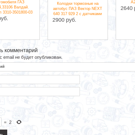
томобиля ГАЗ
A
Колодки тормозные на
4,33106 Валдай.
2640 
автобус ПАЗ Вектор NEXT
л 3310-3501800-03
640 317 929 2 c датчиками
руб.
2900 руб.
ь комментарий
 email не будет опубликован.
=
2