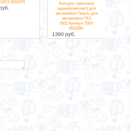
21R23.3501078
пер
Колодки тормозные
компл
руб.
задние(комплект) для
автомобиля Газель для
475 р
автомобиля ГАЗ
3302.Артикул 3302-
3502090.
1390 руб.