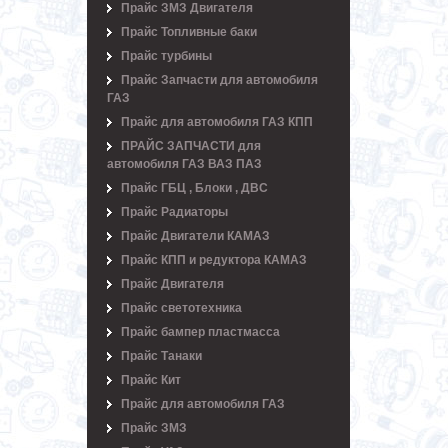
Прайс ЗМЗ Двигателя
Прайс Топливные баки
Прайс турбины
Прайс Запчасти для автомобиля
ГАЗ
Прайс для автомобиля ГАЗ КПП
ПРАЙС ЗАПЧАСТИ для
автомобиля ГАЗ ВАЗ ПАЗ
Прайс ГБЦ , Блоки , ДВС
Прайс Радиаторы
Прайс Двигатели КАМАЗ
Прайс КПП и редуктора КАМАЗ
Прайс Двигателя
Прайс светотехника
Прайс бампер пластмасса
Прайс Танаки
Прайс Кит
Прайс для автомобиля ГАЗ
Прайс ЗМЗ