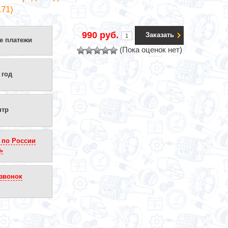
171)
990 руб.
Заказать
е платежи
(Пока оценок нет)
 год
нтр
 по России
ь
звонок