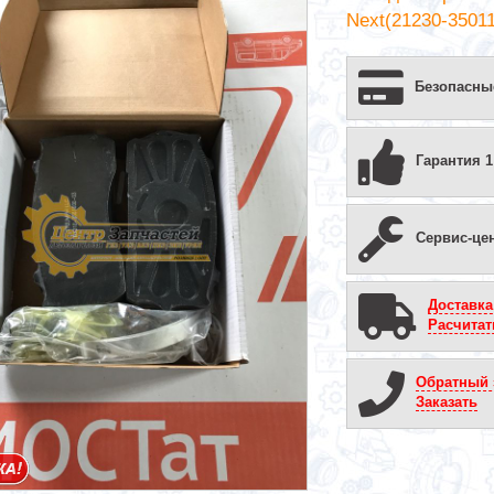
Next(21230-3501
Безопасны
Гарантия 1
Сервис-це
Доставка
Расчитат
Обратный 
Заказать