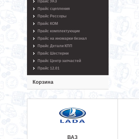
Прайс УАЗ
Прайс сцепления
Прайс Рессоры
Прайс КОМ
Прайс комплектующие
Прайс на иномарки безнал
Прайс Детали КПП
Прайс Шестерни
Прайс Центр запчастей
Прайс 12.01
Корзина
ВАЗ