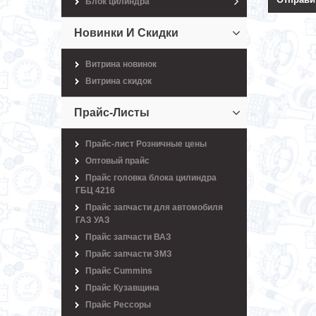
Блок цилиндра
Новинки И Скидки
Витрина новинок
Витрина скидок
Прайс-Листы
Прайс-лист Розничные цены
Оптовый прайс
Прайс головка блока цилиндра
ГБЦ 4216
Прайс запчасти для автомобиля
ГАЗ УАЗ
Прайс запчасти ВАЗ
Прайс запчасти ЗМЗ
Прайс Cummins
Прайс Кузавщина
Прайс Рессоры