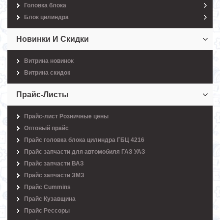
Головка блока
Блок цилиндра
Новинки И Скидки
Витрина новинок
Витрина скидок
Прайс-Листы
Прайс-лист Розничные цены
Оптовый прайс
Прайс головка блока цилиндра ГБЦ 4216
Прайс запчасти для автомобиля ГАЗ УАЗ
Прайс запчасти ВАЗ
Прайс запчасти ЗМЗ
Прайс Cummins
Прайс Кузавщина
Прайс Рессоры