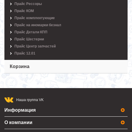
Прайс Рессоры
Прайс КОМ
Прайс комплектующие
Прайс на иномарки безнал
Прайс Детали КПП
Прайс Шестерни
Прайс Центр запчастей
Прайс 12.01
Корзина
Наша группа VK
Информация
О компании