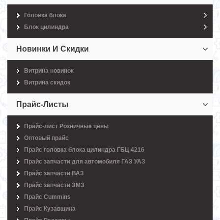
Головка блока
Блок цилиндра
Новинки И Скидки
Витрина новинок
Витрина скидок
Прайс-Листы
Прайс-лист Розничные цены
Оптовый прайс
Прайс головка блока цилиндра ГБЦ 4216
Прайс запчасти для автомобиля ГАЗ УАЗ
Прайс запчасти ВАЗ
Прайс запчасти ЗМЗ
Прайс Cummins
Прайс Кузавщина