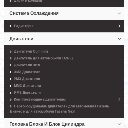
Диски и колодки
Система Охлаждения
Радиаторы
Двигатели
Двигатели Cummins
Двигатель для автомобиля ГАЗ-52
Двигатели ЗИЛ
ЗМЗ Двигатели
УМЗ Двигатели
ММЗ Двигатели
ЯМЗ Двигатели
Комплектующие к двигателям
Переоборудование двигателей для автомобиля Газель
Бизнес и для автомобиля Газель Next
Головка Блока И Блок Цилиндра