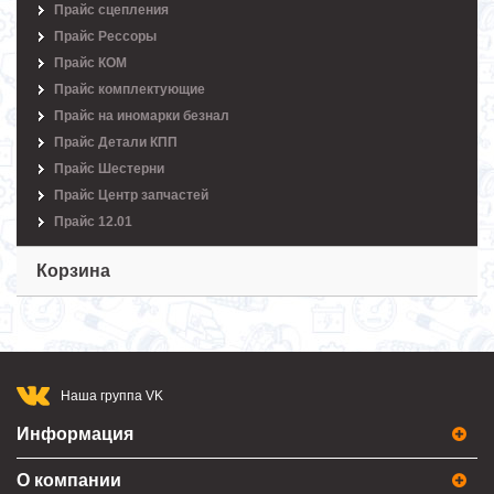
Прайс сцепления
Прайс Рессоры
Прайс КОМ
Прайс комплектующие
Прайс на иномарки безнал
Прайс Детали КПП
Прайс Шестерни
Прайс Центр запчастей
Прайс 12.01
Корзина
Наша группа VK
Информация
О компании