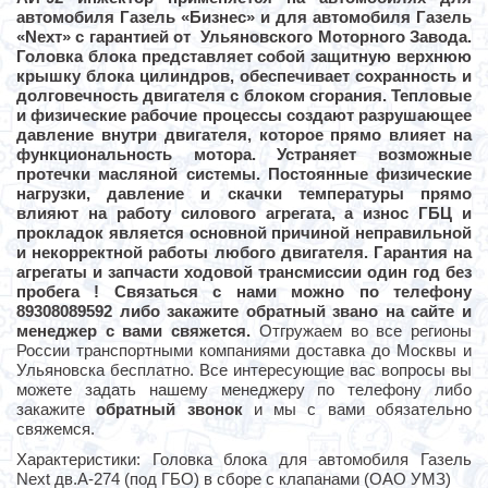
автомобиля Газель «Бизнес» и для автомобиля Газель
«Nexт» с гарантией от Ульяновского Моторного Завода.
Головка блока представляет собой защитную верхнюю
крышку блока цилиндров, обеспечивает сохранность и
долговечность двигателя с блоком сгорания. Тепловые
и физические рабочие процессы создают разрушающее
давление внутри двигателя, которое прямо влияет на
функциональность мотора. Устраняет возможные
протечки масляной системы. Постоянные физические
нагрузки, давление и скачки температуры прямо
влияют на работу силового агрегата, а износ ГБЦ и
прокладок является основной причиной неправильной
и некорректной работы любого двигателя. Гарантия на
агрегаты и запчасти ходовой трансмиссии один год без
пробега ! Связаться с нами можно по телефону
89308089592 либо закажите обратный звано на сайте и
менеджер с вами свяжется.
Отгружаем во все регионы
России транспортными компаниями доставка до Москвы и
Ульяновска бесплатно. Все интересующие вас вопросы вы
можете задать нашему менеджеру по телефону либо
закажите
обратный звонок
и мы с вами обязательно
свяжемся.
Характеристики: Головка блока для автомобиля Газель
Next дв.А-274 (под ГБО) в сборе с клапанами (ОАО УМЗ)