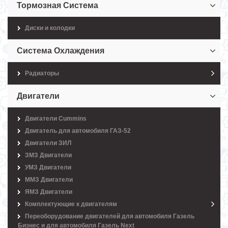
Тормозная Система
Диски и колодки
Система Охлаждения
Радиаторы
Двигатели
Двигатели Cummins
Двигатель для автомобиля ГАЗ-52
Двигатели ЗИЛ
ЗМЗ Двигатели
УМЗ Двигатели
ММЗ Двигатели
ЯМЗ Двигатели
Комплектующие к двигателям
Переоборудование двигателей для автомобиля Газель
Бизнес и для автомобиля Газель Next