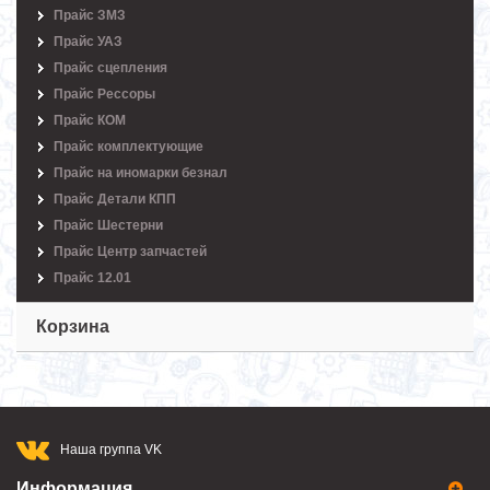
Прайс ЗМЗ
Прайс УАЗ
Прайс сцепления
Прайс Рессоры
Прайс КОМ
Прайс комплектующие
Прайс на иномарки безнал
Прайс Детали КПП
Прайс Шестерни
Прайс Центр запчастей
Прайс 12.01
Корзина
Наша группа VK
Информация