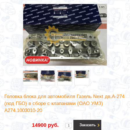
Головка блока для автомобиля Газель Next дв.А-274
(под ГБО) в сборе с клапанами (ОАО УМЗ)
А274.1003010-20
14900 руб.
Заказать