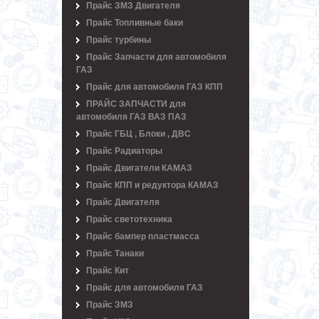
Прайс ЗМЗ Двигателя
Прайс Топливные баки
Прайс турбины
Прайс Запчасти для автомобиля
ГАЗ
Прайс для автомобиля ГАЗ КПП
ПРАЙС ЗАПЧАСТИ для
автомобиля ГАЗ ВАЗ ПАЗ
Прайс ГБЦ , Блоки , ДВС
Прайс Радиаторы
Прайс Двигатели КАМАЗ
Прайс КПП и редуктора КАМАЗ
Прайс Двигателя
Прайс светотехника
Прайс бампер пластмасса
Прайс Танаки
Прайс Кит
Прайс для автомобиля ГАЗ
Прайс ЗМЗ