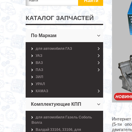
КАТАЛОГ ЗАПЧАСТЕЙ
По Маркам
для автомобиля ГАЗ
УАЗ
ВАЗ
ПАЗ
ЗИЛ
УРАЛ
КАМАЗ
Комплектующие КПП
для автомобиля Газель Соболь
Интернет
Волга
(5-ти оп
двигател
Валдай 33104, 33106, для