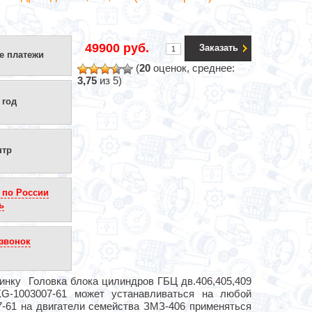
49900 руб.
Заказать
е платежи
(
20
оценок, среднее:
3,75
из 5)
 год
нтр
 по России
ь
звонок
инку Головка блока цилиндров ГБЦ дв.406,405,409
KG-1003007-61 может устанавливаться на любой
7-61 на двигатели семейства ЗМЗ-406 применяться