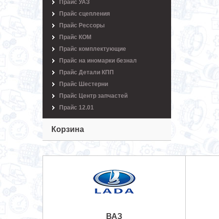
Прайс УАЗ
Прайс сцепления
Прайс Рессоры
Прайс КОМ
Прайс комплектующие
Прайс на иномарки безнал
Прайс Детали КПП
Прайс Шестерни
Прайс Центр запчастей
Прайс 12.01
Корзина
ВАЗ