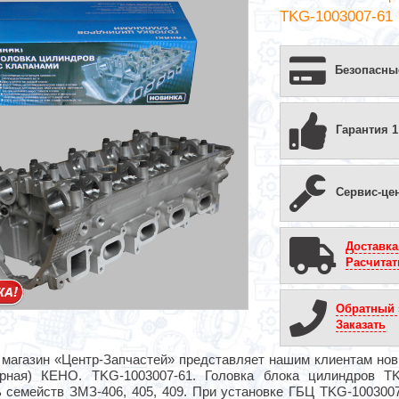
TKG-1003007-61
Безопасны
Гарантия 1
Сервис-це
Доставка
Расчитат
Обратный 
Заказать
 магазин «Центр-Запчастей» представляет нашим клиентам нов
орная) КЕНО. TKG-1003007-61. Головка блока цилиндров T
ь семейств ЗМЗ-406, 405, 409. При установке ГБЦ TKG-100300