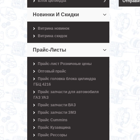
Блок цилиндра
Новинки И Скидки
Витрина новинок
Витрина скидок
Прайс-Листы
Прайс-лист Розничные цены
Оптовый прайс
Прайс головка блока цилиндра
ГБЦ 4216
Прайс запчасти для автомобиля
ГАЗ УАЗ
Прайс запчасти ВАЗ
Прайс запчасти ЗМЗ
Прайс Cummins
Прайс Кузавщина
Прайс Рессоры