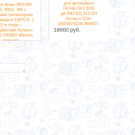
для автомобиля
дви
ка блока ЗМЗ-405,
ГАЗ-66,ПАЗ 3205
АИ-9
9, 40911, 406 с
дв.ЗМЗ-511,513,523
(4215.
ами (пятиопорная,
Артикул 5234-
катол
 модели ЕВРО-0, 1,
1003007/5234.3906571.
15900
2) в сборе с
18900 руб.
едвалами Артикул:
0-1003007-40(пяти
опорная)
 руб.