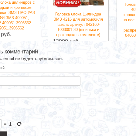
 блока цилиндров с
Голов
адкой и крепежом
40
рная ЗМЗ-ПРО УАЗ
Головка блока Цилиндра
клапан
И ЗМЗ 409051,
ЗМЗ 4216 для автомобиля
на все
2 409051.3906562
Газель артикул 042160-
9051.3906562
1003001-30.(шпильки и
распр
 руб.
прокладка в комплекте)
04060
12900 руб.
29900
ь комментарий
 email не будет опубликован.
=
1