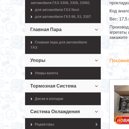
прокладка
автомобиля ГАЗ-3308, 3309, 33081
для автомобиля ГАЗ Next
Код анало
для автомобиля ГАЗ 66, 53, 3307
Вес: 17,5 
Производи
Главная Пара
агрегаты
закажите 
Главная пара для автомобиля
ГАЗ
Упоры
Похожие
Упоры капота
Тормозная Система
Диски и колодки
Система Охлаждения
Радиаторы
Головка блока цилиндров