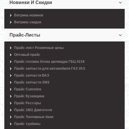
Новинки И Скидки
Витрина новинок
Витрина скидок
Прайс-Листы
Прайс-лист Розничные цены
Оптовый прайс
Прайс головка блока цилиндра ГБЦ 4216
Прайс запчасти для автомобиля ГАЗ УАЗ
Прайс запчасти ВАЗ
Прайс запчасти ЗМЗ
Прайс Cummins
Прайс Кузавщина
Прайс Рессоры
Прайс ЗМЗ Двигателя
Прайс Топливные баки
Прайс турбины