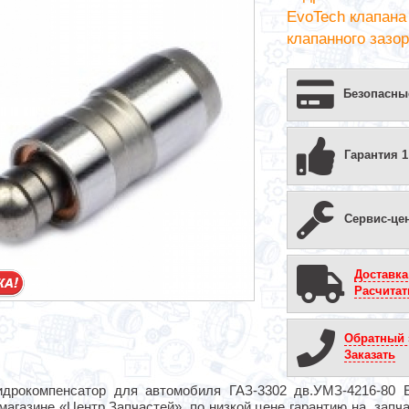
EvoTech клапана
клапанного зазора
Безопасны
Гарантия 1
Сервис-це
Доставка
Расчитат
Обратный 
Заказать
идрокомпенсатор для автомобиля ГАЗ-3302 дв.УМЗ-4216-80 
магазине «Центр Запчастей» по низкой цене гарантию на запча