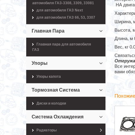
автомобиля ГАЗ-3308, 3309, 33081
НА двига
для автомобиля ГАЗ Next
Характер
для автомобиля ГАЗ 66, 53, 3307
Ширина, м
Высота, м
Главная Пара
Длина, м 
Главная пара для автомобиля
Вес, кг 0.
ГАЗ
Связатьс
Отгружа
Упоры
Все инте
вами обя
Упоры капота
Тормозная Система
Похожие
Диски и колодки
Система Охлаждения
Радиаторы