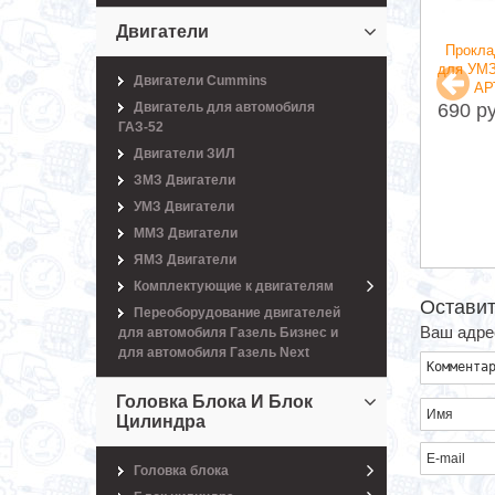
Двигатели
Прокла
для УМЗ
Двигатели Cummins
АР
690 ру
Двигатель для автомобиля
ГАЗ-52
я УАЗ с УМЗ-421
Блок управления МИКАС
предвала УМЗ
Двигатели ЗИЛ
12 Артикул 9815.3763 004-
006001 Шестерня
13.
ЗМЗ Двигатели
вала дв.4216,A274
8000 руб.
УМЗ Двигатели
h для а/м Г-ель
t,УАЗ дв.4213
ММЗ Двигатели
уб.
ЯМЗ Двигатели
Комплектующие к двигателям
Оставит
Переоборудование двигателей
Ваш адрес
для автомобиля Газель Бизнес и
для автомобиля Газель Next
Головка Блока И Блок
Цилиндра
Головка блока