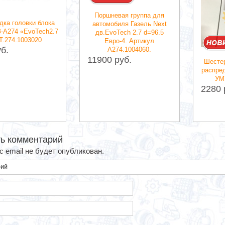
Поршневая группа для
дка головки блока
автомобиля Газель Next
-А274 «EvoTech2.7
дв.EvoTech 2.7 d=96.5
Т.274.1003020
Евро-4. Артикул
б.
А274.1004060.
11900 руб.
Шесте
распре
УМ
2280 
ь комментарий
 email не будет опубликован.