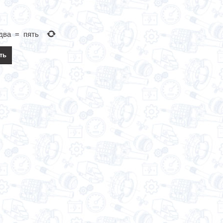
два
=
пять