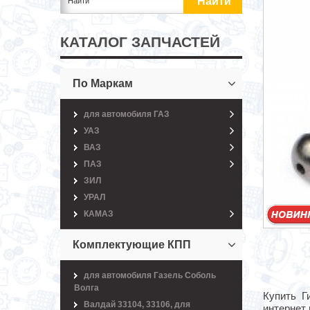
КАТАЛОГ ЗАПЧАСТЕЙ
По Маркам
для автомобиля ГАЗ
УАЗ
ВАЗ
ПАЗ
ЗИЛ
УРАЛ
КАМАЗ
Комплектующие КПП
для автомобиля Газель Соболь
Волга
Купить Г
Валдай 33104, 33106, для
интернет 