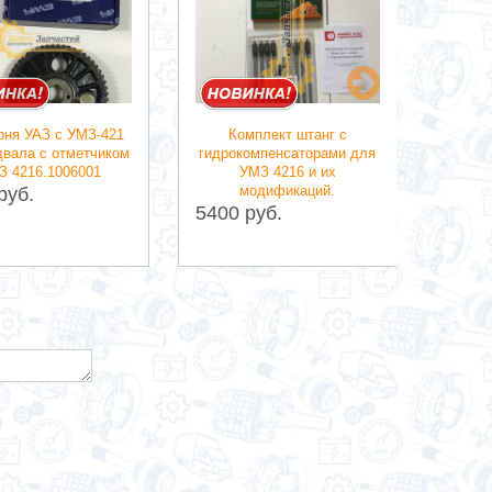
Вал р
УМ
4
рня УАЗ с УМЗ-421
Комплект штанг с
2890 
двала с отметчиком
гидрокомпенсаторами для
З 4216.1006001
УМЗ 4216 и их
модификаций.
руб.
5400 руб.