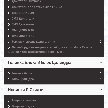
Двигатели Cummins
Двигатель для автомобиля ГАЗ-52
Двигатели ЗИЛ
ЗМЗ Двигатели
УМЗ Двигатели
ММЗ Двигатели
ЯМЗ Двигатели
Комплектующие к двигателям
Переоборудование двигателей для автомобиля Газель
Бизнес и для автомобиля Газель Next
Головка Блока И Блок Цилиндра
Головка блока
Блок цилиндра
Новинки И Скидки
Витрина новинок
Витрина скидок