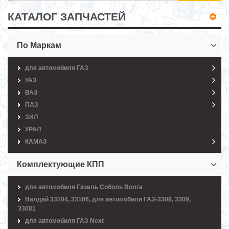
КАТАЛОГ ЗАПЧАСТЕЙ
По Маркам
для автомобиля ГАЗ
УАЗ
ВАЗ
ПАЗ
ЗИЛ
УРАЛ
КАМАЗ
Комплектующие КПП
для автомобиля Газель Соболь Волга
Валдай 33104, 33106, для автомобиля ГАЗ-3308, 3309,
33081
для автомобиля ГАЗ Next