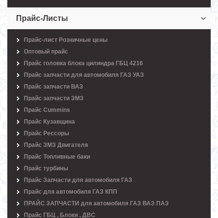
Прайс-Листы
Прайс-лист Розничные цены
Оптовый прайс
Прайс головка блока цилиндра ГБЦ 4216
Прайс запчасти для автомобиля ГАЗ УАЗ
Прайс запчасти ВАЗ
Прайс запчасти ЗМЗ
Прайс Cummins
Прайс Кузавщина
Прайс Рессоры
Прайс ЗМЗ Двигателя
Прайс Топливные баки
Прайс турбины
Прайс Запчасти для автомобиля ГАЗ
Прайс для автомобиля ГАЗ КПП
ПРАЙС ЗАПЧАСТИ для автомобиля ГАЗ ВАЗ ПАЗ
Прайс ГБЦ , Блоки , ДВС