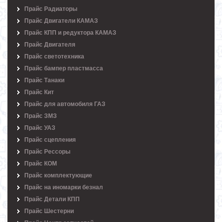
Прайс Радиаторы
Прайс Двигатели КАМАЗ
Прайс КПП и редуктора КАМАЗ
Прайс Двигателя
Прайс светотехника
Прайс бампер пластмасса
Прайс Танаки
Прайс Кит
Прайс для автомобиля ГАЗ
Прайс ЗМЗ
Прайс УАЗ
Прайс сцепления
Прайс Рессоры
Прайс КОМ
Прайс комплектующие
Прайс на иномарки безнал
Прайс Детали КПП
Прайс Шестерни