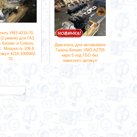
тель УМЗ-4216-70
Дви
 (2 ремня) для ГАЗ
4175
ь Бизнес и Соболь
Евро-
Двигатель для автомобиля
с. Мощность 106,8
Артик
Газель-Бизнес УМЗ-А2755
тикул 4216.1000402-
2719
евро 5 под ГБО без
70.
навесного артикул
1 руб.
а27553906012-10 Лонг-Блко
249000 руб.