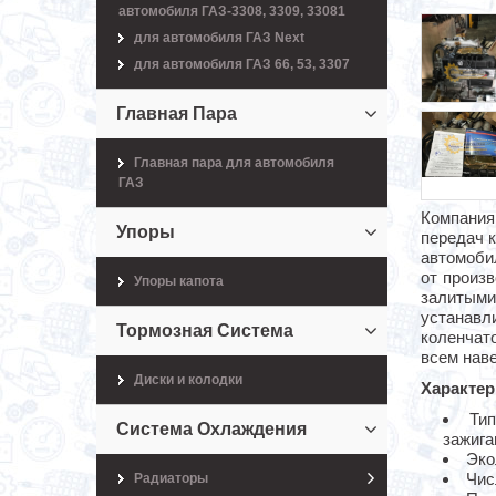
автомобиля ГАЗ-3308, 3309, 33081
для автомобиля ГАЗ Next
для автомобиля ГАЗ 66, 53, 3307
Главная Пара
Главная пара для автомобиля
ГАЗ
Компания
Упоры
передач 
автомоби
от произ
Упоры капота
залитыми
устанавл
Тормозная Система
коленчат
всем наве
Диски и колодки
Характер
Ти
Система Охлаждения
зажига
Эко
Чис
Радиаторы