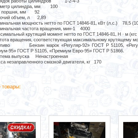
ядок работы цилиндров 1-2-4-3
метр цилиндра, мм 100
 поршня, мм 92
очий объем, л 2,89
инальная мощность нетто по ГОСТ 14846-81, кВт (л.с.) 78,5 (10
инальная частота вращения, мин-1 4000
симальный крутящий момент нетто по ГОСТ 14846-81, Н · м (кгс · 
тота вращения, соответствующая максимальному крутящему мом
пливо Бензин марок «Регуляр-92» ГОСТ Р 51105, «Регул
ум-95» ГОСТ Р 51105, «Премиум Евро-95» ГОСТ Р 51866.
тема выпуска Ненастроенная
са незаправленного смазкой двигателя, кг 170
 товары: