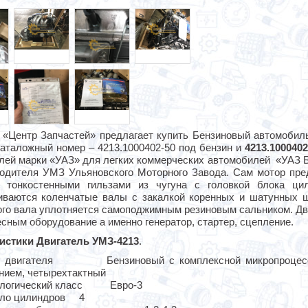
 «Центр Запчастей» предлагает купить Бензиновый автомобиль
каталожный номер – 4213.1000402-50 под бензин и
4213.1000402
лей марки «УАЗ» для легких коммерческих автомобилей «УАЗ Бу
водителя УМЗ Ульяновского Моторного Завода. Сам мотор пр
 тонкостенными гильзами из чугуна с головкой блока ци
иваются коленчатые валы с закалкой коренных и шатунных ш
ого вала уплотняется самоподжимным резиновым сальником. Дви
сным оборудование а именно генератор, стартер, сцепление.
истики Двигатель УМЗ-4213
.
п двигателя Бензиновый с комплексной микропроцессор
нием, четырехтактный
логический класс Евро-3
ло цилиндров 4