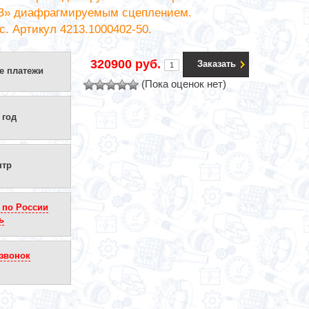
З» диафрагмируемым сцеплением.
с. Артикул 4213.1000402-50.
320900 руб.
Заказать
е платежи
(Пока оценок нет)
 год
нтр
 по России
ь
звонок